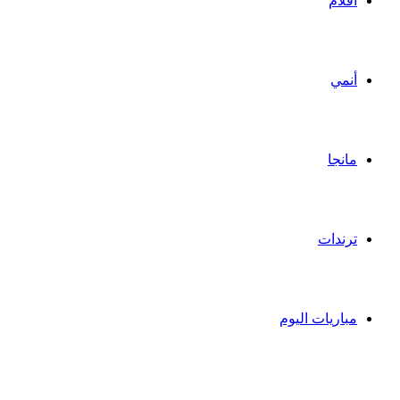
أفلام
أنمي
مانجا
ترندات
مباريات اليوم