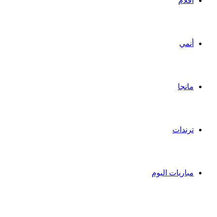
أفلام
أنمي
مانجا
ترندات
مباريات اليوم