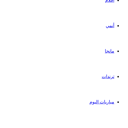
أفلام
أنمي
مانجا
ترندات
مباريات اليوم