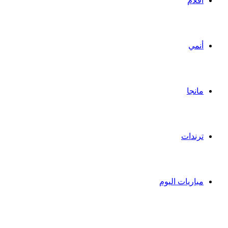
أفلام
أنمي
مانجا
ترندات
مباريات اليوم