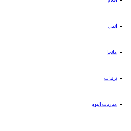
أفلام
أنمي
مانجا
ترندات
مباريات اليوم