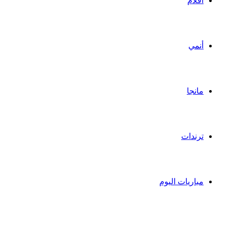
أفلام
أنمي
مانجا
ترندات
مباريات اليوم