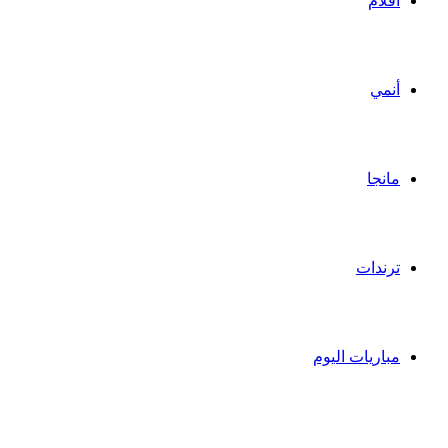
أفلام
أنمي
مانجا
ترندات
مباريات اليوم