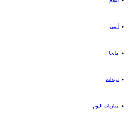
أفلام
أنمي
مانجا
ترندات
مباريات اليوم