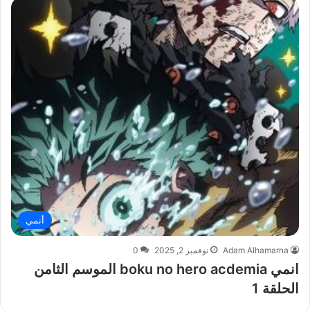
أنمي
Adam Alhamarna
نوفمبر 2, 2025
0
انمي boku no hero acdemia الموسم الثامن
الحلقة 1