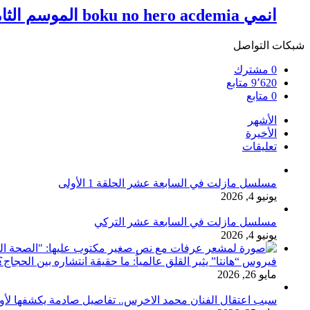
انمي boku no hero acdemia الموسم الثامن الحلقة 5
شبكات التواصل
0
مشترك
9٬620
متابع
0
متابع
الأشهر
الأخيرة
تعليقات
مسلسل مازلت في السابعة عشر الحلقة 1 الأولى
يونيو 4, 2026
مسلسل مازلت في السابعة عشر التركي
يونيو 4, 2026
فيروس “هانتا” يثير القلق عالمياً: ما حقيقة انتشاره بين الحج
مايو 26, 2026
سبب اعتقال الفنان محمد الاخرس.. تفاصيل صادمة يكشفها لأ