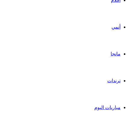
أفلام
أنمي
مانجا
ترندات
مباريات اليوم