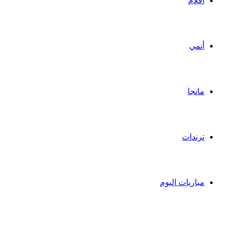
أفلام
أنمي
مانجا
ترندات
مباريات اليوم