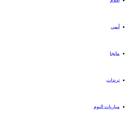
أفلام
أنمي
مانجا
ترندات
مباريات اليوم