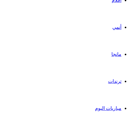
أفلام
أنمي
مانجا
ترندات
مباريات اليوم