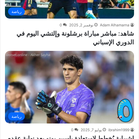
رياضة
Adam Alhamarna
نوفمبر 2, 2025
0
شاهد: مباشر مباراة برشلونة وإلتشي اليوم في
الدوري الإسباني
رياضة
ibrahim1999
يوليو 7, 2025
0
إشبيلية يُخطط لاستعادة ياسين بونو بعد نهاية عقده