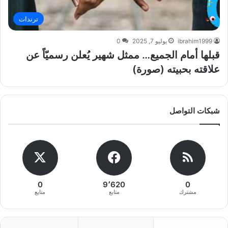
ترندات
ibrahim1999
يوليو 7, 2025
0
قبلها أمام الجميع… ممثل شهير يُعلن رسميّاً عن
علاقته بحبيته (صورة)
شبكات التواصل
0
9٬620
0
مشترك
متابع
متابع