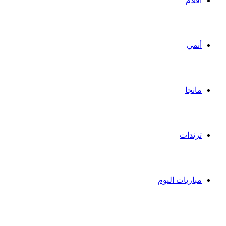
أفلام
أنمي
مانجا
ترندات
مباريات اليوم