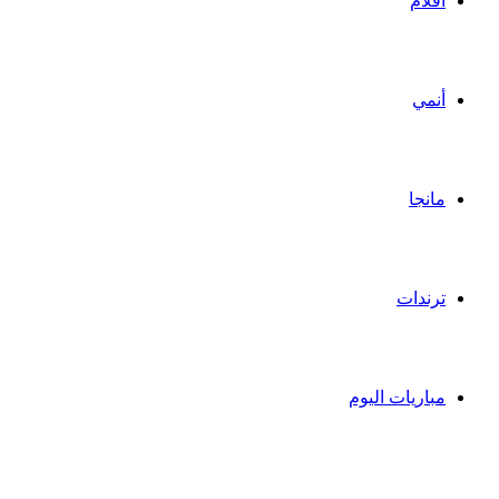
أفلام
أنمي
مانجا
ترندات
مباريات اليوم