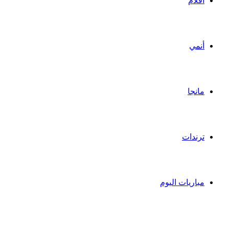
أفلام
أنمي
مانجا
ترندات
مباريات اليوم