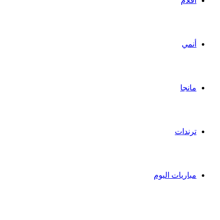
أفلام
أنمي
مانجا
ترندات
مباريات اليوم