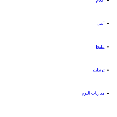
أفلام
أنمي
مانجا
ترندات
مباريات اليوم