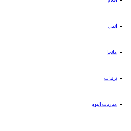
أفلام
أنمي
مانجا
ترندات
مباريات اليوم