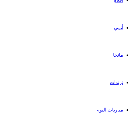
أفلام
أنمي
مانجا
ترندات
مباريات اليوم