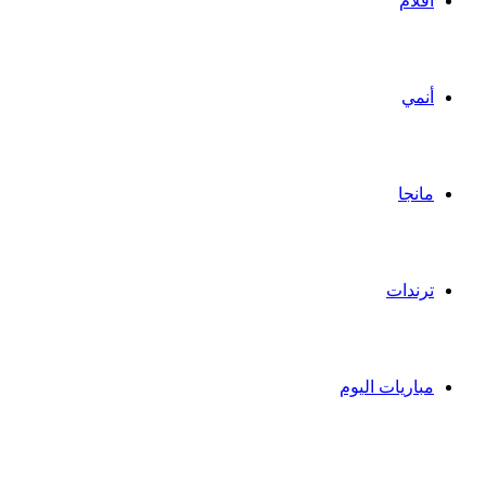
أفلام
أنمي
مانجا
ترندات
مباريات اليوم