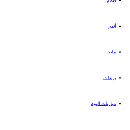
أفلام
أنمي
مانجا
ترندات
مباريات اليوم