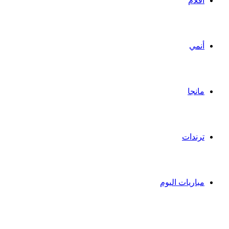
أفلام
أنمي
مانجا
ترندات
مباريات اليوم