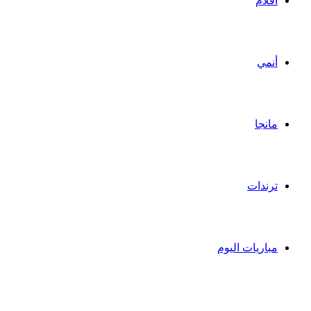
أفلام
أنمي
مانجا
ترندات
مباريات اليوم