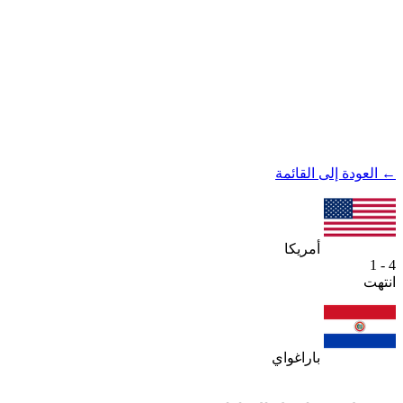
← العودة إلى القائمة
أمريكا
4 - 1
انتهت
باراغواي