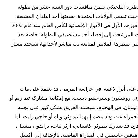
 المنتخب الأمريكي لمواجهة نارية أمام نظيره البلجيكي ضمن منافسات دور الستة عشر من بطولة
ريكي، حيث تسعى الولايات المتحدة، بصفتها أحد البلدان المضيفة،
لتحقيق إنجاز تاريخي وتجاوز هذه المرحلة الحاسمة. تأتي هذه المباراة كاختبار حقيقي لطموحات "النجوم والمقلمة" بعد أن حققوا فوزهم الأول في الأدوار الإقصائية لكأس العالم منذ عام 2002
عتبرون من المنتخبات المرشحة، إلى إقصاء أحد مستضيفي البطولة، خاصة بعد
سنغال بنتيجة 3-2 بعد التمديد. هذه المباراة المرتقبة، التي ينتظرها الملايين لمتابعة بث مباشر لأحداثها، ستحدد مسار
مد على أبرز لاعبيه. في حراسة المرمى، قد يعتمد على مات
وني روبنسون وسيرجينيو ديست، مع إمكانية مشاركة تيم ريم أو
ك تيلمان. في الهجوم، سيعتمد الفريق بشكل كبير على نجمه
حمراء عنه، وقد ينضم إليهما تيموثي وياه أو حاجي رايت. أما
ع، قد يشارك تيموثي كاستاني، آرثر ثيات، براندون ميشيل،
دفين حاسمين في المباراة الماضية، بالإضافة إلى أكسل