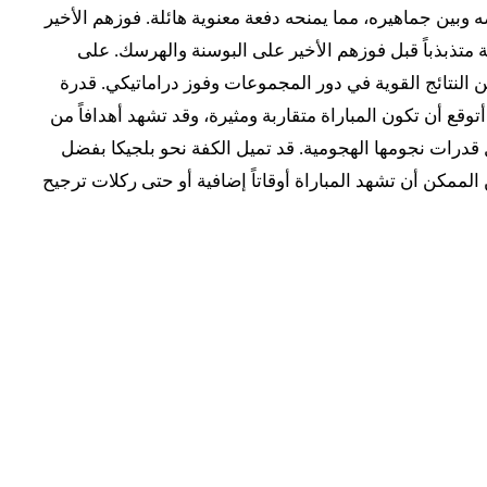
 وبين جماهيره، مما يمنحه دفعة معنوية هائلة. فوزهم الأخير
وروبية متذبذباً قبل فوزهم الأخير على البوسنة والهرسك. على
بياً يضم لاعبين أصحاب خبرة كبيرة في البطولات الكبرى، وقد وصلوا إلى دور الـ16 بعد سلسلة من النتائج القوية في دور المجموعات وفوز دراماتيكي. قدرة
قع أن تكون المباراة متقاربة ومثيرة، وقد تشهد أهدافاً من
درات نجومها الهجومية. قد تميل الكفة نحو بلجيكا بفضل
لممكن أن تشهد المباراة أوقاتاً إضافية أو حتى ركلات ترجيح