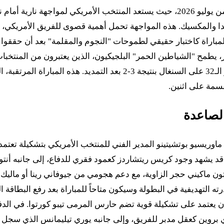
تتجه أنظار عشاق كرة القدم العالمية نحو سياتل في السادس من يوليو 2026، حيث يستعد
يات المتحدة وكندا والمكسيك. هذه المواجهة تحمل أهمية قصوى للفريق الأم
لهرسك في دور الـ32. على الجانب الآخر، يطمح "الشياطين الحمر" البلجيكيون، الذين ي
أدائهم القوي في دور المجموعات وفوزهم الدراماتيكي في دور الـ32 على ال
قسمة على اثنين.
الصاعدة
 ماوريسيو بوتشيتينو المدير الفني للمنتخب الأمريكي بتشكيلة تعت
ع قد يشهد وجود كريس ريتشاردز كعمود فقري للدفاع، إلى جانبه أنت
تون ماكيني حجر الزاوية، مع دعم هجومي من جيوفاني رينا أو مالي
 التهديفية في البطولة وسيكون متاحاً للمباراة بعد رفع البطاقة ال
 يعتمد على تشكيلة قوية تضم حارس المرمى تيبو كورتوا. في الدفا
بروين كعقل مدبر للفريق، وإلى جانبه يوري تيليمانس الذي سجل ه