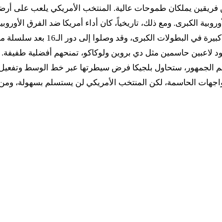
بين فريقين يملكان طموحات عالية. المنتخب الأمريكي يلعب على أرضه
فرق الأوروبية الكبرى. ومع ذلك، تاريخياً، كان أداء أمريكا ضد الفرق الأ
الجانب الآخر، تملك بلجيكا جيلاً ذه
 لاعبين حاسمين مثل دي بروين ولوكاكو، تمنحهم أفضلية طفيفة. أتو
عم الجمهور، ستحاول بلجيكا فرض سيطرتها عبر خط الوسط وتفعيل ق
مواجهات الحاسمة، لكن المنتخب الأمريكي لن يستسلم بسهولة، ومن ا