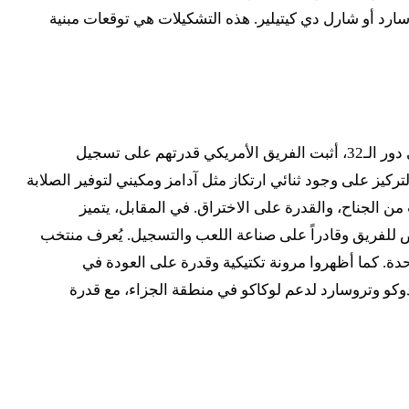
ارد أو شارل دي كيتيلير. هذه التشكيلات هي توقعات مبنية
يُظهر المنتخب الأمريكي في كأس العالم 2026 اعتماداً على حيوية الشباب والسرعة في الانتقال من الدفاع للهجوم. بعد فوزهم في دور الـ32، أثبت الفريق الأمريكي قدرتهم على تسجيل
وجود فولارين بالوغون في المقدمة. يميل المدرب بوتشيتينو إلى تشكيل 4-2-3-1 أو تجربة 3-4-2-1 أو 3-4-3، مع التركيز على وجود ثنائي ارتكاز مثل آدامز ومكيني لتوفير الصلابة
من الجناح، والقدرة على الاختراق. في المقابل، يتميز
ض للفريق وقادراً على صناعة اللعب والتسجيل. يُعرف منتخب
باريات خلال تصفيات كأس العالم 2026 بمعدل 3.63 هدف في المباراة الواحدة. كما أظهروا مرونة تكتيكية وقدرة على العودة في
وكو وتروسارد لدعم لوكاكو في منطقة الجزاء، مع قدرة