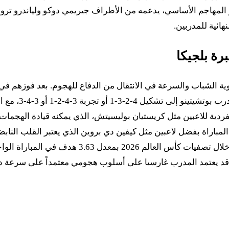
و المهاجم الأساسي، يدعمه من الأطراف جيريمي دوكو ولياندرو تروس
هائية للمدربين.
رة بلجيكا
الأهداف، خاصة ب
فردية للاعبين مثل كريستيان بوليسيتش، الذي يمكنه قيادة الهجمات 
لمباراة بفضل لاعبين مثل كيفين دي بروين الذي يعتبر القلب الناب
بلجيكا بقوته الهجومية، حيث سجل 29 هدفاً في ثماني م
. قد يعتمد المدرب غارسيا على أسلوب هجومي معتمداً على سرعة د