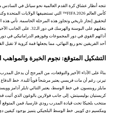
كأس العالم FIFA 2026™ التي تستضيفها الولا
بتغلبهم على البوسنة وا
أحد الفريقين نحو ربع النهائي، مما يجعلها قمة كروية لا تقبل ال
التشكيل المتوقع: نجوم الخبرة والمواهب 
بناءً على الأداء الأخير والتوقعات، من المرجح أن يدخل المدرب
تيرنر، رغم أن مات فريسي يعتبر مرشحاً قوياً للبدء. خط الدفا
مايلز روبنسون. في خط الوسط، يعتبر الثنائي تايلر آدامز وويس
كريستيان بوليسيتش، إلى جانب فولارين بالوغون الذي أثبت قدرته
منتخب بلجيكا تحت قيادة المدرب رودي غارسيا، فمن المتوقع أن
ومكسيم دي كويبر. خط الوسط البلجيكي يتميز بوجود كيفين دي 