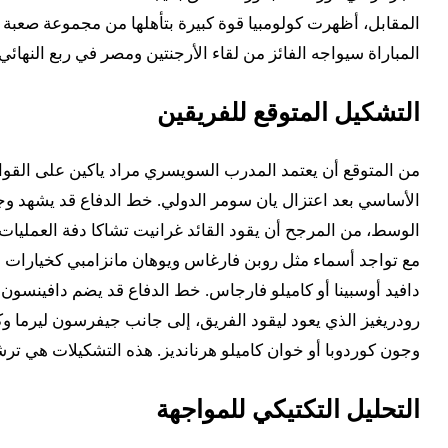
المباراة سيواجه الفائز من لقاء الأرجنتين ومصر في ربع النها
التشكيل المتوقع للفريقين
الأساسي بعد اعتزال يان سومر الدولي. خط الدفاع قد يشهد وجو
الوسط، من المرجح أن يقود القائد غرانيت تشاكا دفة العمليات،
مع تواجد أسماء مثل روبن فارغاس ويوهان مانزامبي كخيارات هج
دافيد أوسبينا أو كاميلو فارجاس. خط الدفاع قد يضم دافينسون
رودريغيز الذي يعود ليقود الفريق، إلى جانب جيفرسون ليرما وك
وجون كوردوبا أو خوان كاميلو هرنانديز. هذه التشكيلات هي ترشيح
التحليل التكتيكي للمواجهة