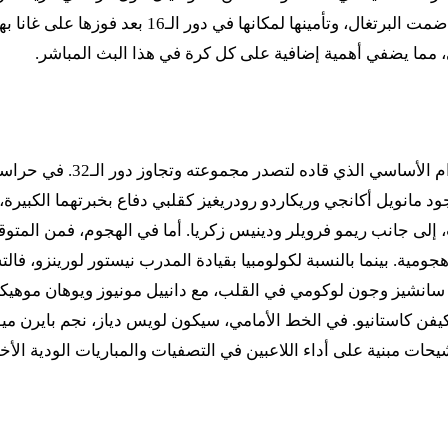
ئي، مما يضفي أهمية إضافية على كل كرة في هذا البث المباشر.
من المتوقع أن يعتمد المدرب 
د مانويل أكانجي وريكاردو رودريغيز كقلبي دفاع بخبرتهما الكبير
 إلى جانب ريمو فرويلر ودينيس زكريا. أما في الهجوم، فمن المتوقع
ومية. بينما بالنسبة لكولومبيا بقيادة المدرب نيستور لورينزو، ف
 سانشيز وجون لوكومي في القلب، مع دانييل مونيوز ويوهان موهيكا
يفن كاستانيو. في الخط الأمامي، سيكون لويس دياز، نجم بايرن ميو
ات مبنية على أداء اللاعبين في التصفيات والمباريات الودية الأخير