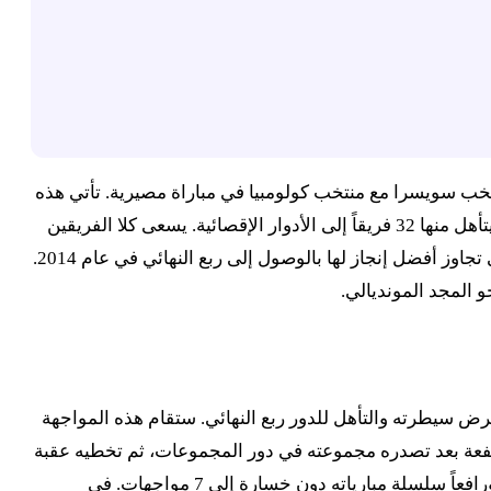
ول العالم إلى مواجهة من العيار الثقيل ضمن منافسات كأس العالم 2026، حيث يلتقي منتخب سويسرا مع منتخب كولومبيا في مباراة مصيرية. تأتي هذه
المواجهة في سياق دور الستة عشر من البطولة الأكبر عالمياً، والتي تشهد لأول مرة مشاركة 48 منتخباً موزعة على 12 مجموعة، ويتأهل منها 32 فريقاً إلى الأدوار الإقصائية. يسعى كلا الفريقين
لتحقيق إنجاز تاريخي والعبور إلى ربع النهائي، وهي مرحلة لم يبلغها المنتخب السويسري منذ مونديال 1954، بينما تأمل كولومبيا في تجاوز أفضل إنجاز لها بالوصول إلى ربع النهائي في عام 2014.
عشر، حيث يسعى كل منتخب لفرض سيطرته والتأهل للدور ربع النهائي. ستقام هذه المواجهة
ء بمعنويات مرتفعة بعد تصدره مجموعته في دور المجموعات، ثم تخطيه عقبة
الجزائر في دور الـ32 بفوز مستحق بنتيجة 2-0، محققاً ثلاثة انتصارات متتالية في نسخة واحدة من المونديال لأول مرة في تاريخه، ورافعاً سلسلة مبارياته دون خسارة إلى 7 مواجهات. في