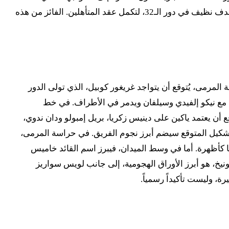
المقابل، أظهرت كولومبيا قوة كبيرة بتأهلها من مجموعة صعبة ضمت البرتغال، وتأمينها لمكانها في دور الـ16 بعد فوزها على غانا بهدف نظيف في دور الـ32، لتكمل عقد المتأهلين. الفائز من هذه
السويسري مراد ياكين على القوام الأساسي الذي قاده لتصدر مجموعته وتجاوز دور الـ32. في حراسة المرمى، يُتوقع أن يتواجد غريغور كوبيل، الذي تولى الدور
ة، مع نيكو إلفيدي وسيلفان ويدمر في الأطراف. في خط
 أن يعتمد ياكين على دينيس زكريا، بريل إمبولو ودان ندوي،
التشكيل المتوقع سيضم أبرز نجوم الفريق. في حراسة المرمى،
 كأظهرة. أما في وسط الميدان، فيبرز اسم القائد خاميس
نيخ، هو أبرز الأوراق الهجومية، إلى جانب لويس سواريز
ة، وليست تأكيداً رسمياً.