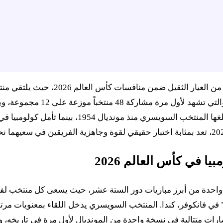
تتجه أنظار عشاق الساحرة المستديرة ح
 في كأس العالم 2026
عتبر مباراة سويسرا ضد كولومبيا بث مباشر كأس العالم 2026 واحدة من أبرز مباريات دور الستة 
202، على ملعب “بي سي بليس” في فانكوفر، كندا. المنتخب السويسري يدخل اللقا