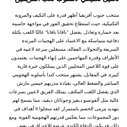
منتخب جنوب أفريقيا أظهر قدرة على التكيف والمرونة
التكتيكية، حيث استطاع تحقيق الفوز في مواجهة حاسمة
بعد خسارة وتعادل. يفضل "بافانا بافانا" غالبًا اللعب بكتلة
دفاعية متماسكة مع الاعتماد على الهجمات المرتدة
السريعة والتحولات الفعالة، مستغلين سرعة لاعبيه في
الأطراف وقدرة المهاجمين على إنهاء الهجمات. يعتمدون
على قوة اللاعبين المحليين الذين يمتلكون خبرة قارية
كبيرة. في المقابل، يشتهر منتخب كندا بأسلوبه الهجومي
المباشر والضغط العالي، بقيادة مدربهم جيسي مارش
الذي يفضل اللعب المكثف. يمتلك الفريق لاعبين بسرعات
عالية مثل ألفونسو ديفيز وجوناثان ديفيد، مما يسمح لهم
بتهديد مرمى الخصم باستمرار. لقد سجلوا 8 أهداف في
دور المجموعات، مما يعكس قدرتهم الهجومية القوية. ومع
ذلك، قد يكون الدفاع الكندي عرضة للاختراق في بعض