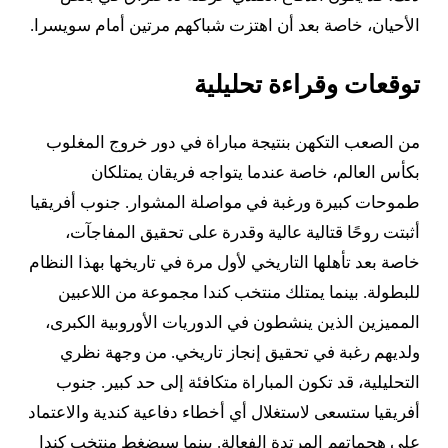
الأحيان، خاصة بعد أن اهتزت شباكهم مرتين أمام سويسرا.
توقعات وقراءة تحليلية
من الصعب التكهن بنتيجة مباراة في دور خروج المغلوب
بكأس العالم، خاصة عندما يتواجه فريقان يمتلكان
طموحات كبيرة ورغبة في مواصلة المشوار. جنوب أفريقيا
أثبتت روحًا قتالية عالية وقدرة على تحقيق المفاجآت،
خاصة بعد تأهلها التاريخي لأول مرة في تاريخها بهذا النظام
للبطولة. بينما يمتلك منتخب كندا مجموعة من اللاعبين
المميزين الذين ينشطون في الدوريات الأوروبية الكبرى،
ولديهم رغبة في تحقيق إنجاز تاريخي. من وجهة نظري
التحليلية، قد تكون المباراة متكافئة إلى حد كبير. جنوب
أفريقيا ستسعى لاستغلال أي أخطاء دفاعية كندية والاعتماد
على هجماتهم المرتدة الفعالة. بينما سيضغط منتخب كندا