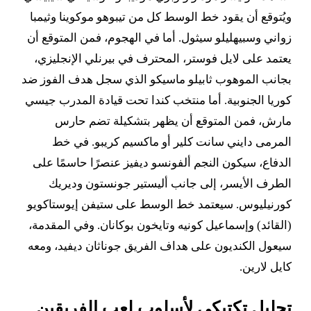
ويُتوقع أن يقود خط الوسط كل من تيبوهو موكوينا وثيمبا
زواني وسبيهليلو سيثول. أما في الهجوم، فمن المتوقع أن
يعتمد على لايل فوستر، المحترف في بيرنلي الإنجليزي،
بجانب الموهوب ثابيلو ماسيكو الذي سجل هدف الفوز ضد
كوريا الجنوبية. أما منتخب كندا تحت قيادة المدرب جيسي
مارش، فمن المتوقع أن يظهر بتشكيلة تضم حارس
المرمى دايني سانت كلير أو ماكسيم كريبو. في خط
الدفاع، سيكون النجم ألفونسو ديفيز عنصرًا حاسمًا على
الطرف الأيسر، إلى جانب أليستير جونستون وديريك
كورنيليوس. سيعتمد خط الوسط على ستيفن إيوستاكويو
(القائد) وإسماعيل كونيه وتايخون بوكانان. وفي المقدمة،
سيعول الكنديون على هداف الفريق جوناثان ديفيد، ومعه
كايل لارين.
تحليل تكتيكي لأسلوب لعب الفريقين