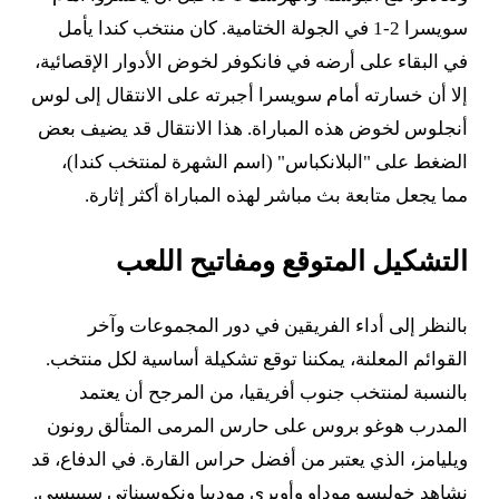
سويسرا 2-1 في الجولة الختامية. كان منتخب كندا يأمل
في البقاء على أرضه في فانكوفر لخوض الأدوار الإقصائية،
إلا أن خسارته أمام سويسرا أجبرته على الانتقال إلى لوس
أنجلوس لخوض هذه المباراة. هذا الانتقال قد يضيف بعض
الضغط على "البلانكباس" (اسم الشهرة لمنتخب كندا)،
مما يجعل متابعة بث مباشر لهذه المباراة أكثر إثارة.
التشكيل المتوقع ومفاتيح اللعب
بالنظر إلى أداء الفريقين في دور المجموعات وآخر
القوائم المعلنة، يمكننا توقع تشكيلة أساسية لكل منتخب.
بالنسبة لمنتخب جنوب أفريقيا، من المرجح أن يعتمد
المدرب هوغو بروس على حارس المرمى المتألق رونون
ويليامز، الذي يعتبر من أفضل حراس القارة. في الدفاع، قد
نشاهد خوليسو موداو وأوبري موديبا ونكوسيناتي سيبيسي.