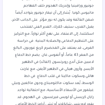
جونيور ورافينيا وإندريك الهجوم خلف المهاجم
ماتيوس كونيا. يُشار إلى أن نيمار جونيور يتواجد أيضاً
ضمن القائمة وقد يكون له دور مؤثر. على الجانب الآخر،
يميل المدرب ستيف كلارك، المدير الفني لمنتخب
اسكتلندا، إلى الاعتماد على نهج أكثر توازناً، مع التركيز
على التنظيم الدفاعي والصلابة البدنية. في حراسة
المرمى، قد يعتمد على المخضرم كريغ غوردون، البالغ
من العمر 43 عاماً، أو أنغوس غان. يضم خط الدفاع
لاعبين مثل أندي روبرتسون (القائد) في الظهير
الأيسر، وآرون هيكي في الظهير الأيمن، مع غارنت
هانلي وسكوت ماكينا في قلب الدفاع. في خط
الوسط، يُعد سكوت ماكتوميناي وجون ماكغين وبيلي
غيلمور من الأسماء الأساسية، مع احتمالية تواجد
رايان كريستي أو لويس فيرغسون. في الهجوم، قد
يقود لاورينس شانكلاند أو تشي آدامز الخط الأمامي.