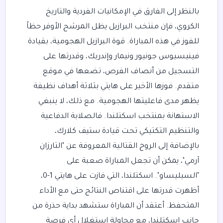
بالنظر إلى الفارق في الإمكانيات الفردية والتاريخ
الكروي، فإن منتخب البرازيل يظل المرشح الأوفر حظاً
للفوز في هذه المباراة. قوة البرازيل الهجومية، بقيادة
فينيسيوس جونيور ونيمار وإندريك، وقدرتها على
التسجيل من أنصاف الفرص، تضعها في موقع
متقدم. فوزها الأخير على هايتي بثلاثة أهداف نظيفة
يظهر مدى فاعليتها الهجومية. مع ذلك، لا ينبغي
الاستهانة بمنتخب اسكتلندا. فالصلابة الدفاعية
والتنظيم التكتيكي تحت قيادة ستيف كلارك،
بالإضافة إلى الروح القتالية المعروفة عن "التارزان
آرمي"، يمكن أن تجعل المباراة صعبة على
"السيليساو". اسكتلندا، التي فازت على هايتي 1-0،
أظهرت قدرتها على اقتناص النتائج حتى مع الأداء
المتحفظ. أعتقد أن المباراة ستشهد بداية حذرة من
جانب اسكتلندا، مع محاولة استغلال أي فرصة