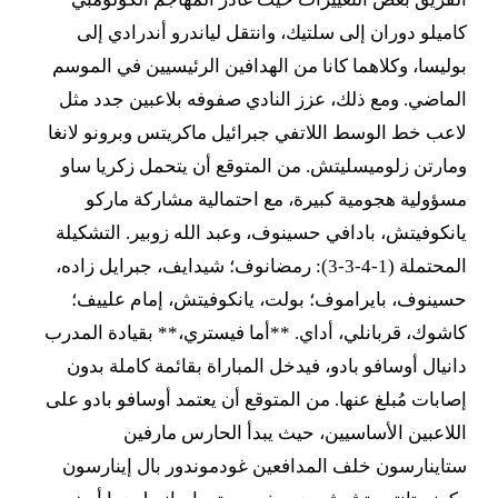
كاميلو دوران إلى سلتيك، وانتقل لياندرو أندرادي إلى
بوليسا، وكلاهما كانا من الهدافين الرئيسيين في الموسم
الماضي. ومع ذلك، عزز النادي صفوفه بلاعبين جدد مثل
لاعب خط الوسط اللاتفي جبرائيل ماكريتس وبرونو لانغا
ومارتن زلوميسليتش. من المتوقع أن يتحمل زكريا ساو
مسؤولية هجومية كبيرة، مع احتمالية مشاركة ماركو
يانكوفيتش، بادافي حسينوف، وعبد الله زوبير. التشكيلة
المحتملة (1-4-3-3): رمضانوف؛ شيدايف، جبرايل زاده،
حسينوف، بايراموف؛ بولت، يانكوفيتش، إمام علييف؛
كاشوك، قربانلي، أداي. **أما فيستري،** بقيادة المدرب
دانيال أوسافو بادو، فيدخل المباراة بقائمة كاملة بدون
إصابات مُبلغ عنها. من المتوقع أن يعتمد أوسافو بادو على
اللاعبين الأساسيين، حيث يبدأ الحارس مارفين
ستاينارسون خلف المدافعين غودموندور بال إينارسون