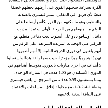
3، ويفضل الاستحواذ على الكرة والضغط العالي لاستعادة
الكرة بسرعة. سجلهم القوي على أرضهم يجعلهم خصمًا
صعبًا لأي فريق. في المقابل، يتميز فيستري بالصلابة
والتنظيم، وهو ما مكنهم من الفوز بكأس أيسلندا على
الرغم من هبوطهم من الدرجة الأولى. يعتمد المدرب
دانيال أوسافو بادو على أسلوب لعب دفاعي منظم، مع
التركيز على الهجمات المرتدة السريعة. على الرغم من
أنهم يلعبون في دوري الدرجة الثانية، إلا أنهم أظهروا
تهديدًا هجوميًا جيدًا مؤخرًا، حيث سجلوا 11 هدفًا واستقبلوا
5 أهداف في آخر 5 مباريات بالدوري. متوسط أهدافهم في
الدوري الأيسلندي هو 1.05 هدف في المباراة الواحدة،
بينما يستقبلون 0.95 هدف. من المرجح أن يلعب فيستري
بخطة 1-4-2-3-1، مع محاولة إغلاق المساحات والاعتماد
على اللياقة البدنية للاعبيهم.