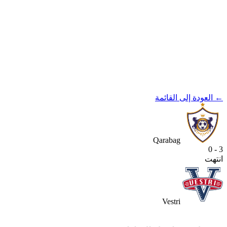
← العودة إلى القائمة
Qarabag
3 - 0
انتهت
Vestri