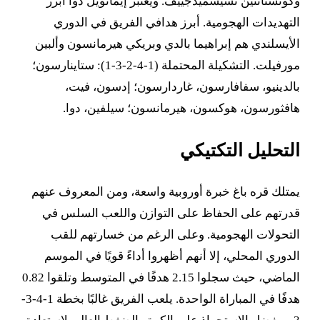
وكونستانتين تشيشميدجييف. ويعتبر إيمانويل دوا أبرز
التهديدات الهجومية. أبرز هدافي الفريق في الدوري
الأيسلندي هم إبراهيما بالدي وبريكي هيرمانسون وألبين
مورفيلت. التشكيلة المحتملة (1-4-2-3-1): ستاينارسون؛
بالدينيو، سفافارسون، غاردارسون؛ إدسون، فيت،
هافثورسون، هوكسون، هيرمانسون؛ سيلفين، دوا.
التحليل التكتيكي
يمتلك قره باغ خبرة أوروبية واسعة، ومن المعروف عنهم
قدرتهم على الحفاظ على التوازن واللعب السلس في
التحولات الهجومية. وعلى الرغم من خسارتهم للقب
الدوري المحلي، إلا أنهم أظهروا أداءً قويًا في الموسم
الماضي، حيث سجلوا 2.15 هدفًا في المتوسط وتلقوا 0.82
هدفًا في المباراة الواحدة. يلعب الفريق غالبًا بخطة 1-4-3-