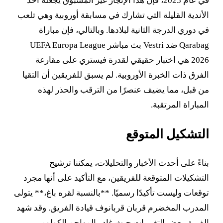
في عام 2025، فإن هذا الإنجاز غير المسبوق يجعله أحد
الأندية القليلة التي تشارك في مسابقة أوروبية وهي تلعب
في دوري الدرجة الثانية لبلادها. وبالتالي، فإن مباراة
Qarabag ضد Vestri بث مباشر UEFA Europa League
2026 هي اختبار حقيقي لقدرة فيستري على مقارعة
الفرق ذات الخبرة الأوروبية. لم يسبق للفريقين أن التقيا
من قبل، مما يضيف عنصرًا من الترقب والحذر لهذه
المباراة المرتقبة.
التشكيل المتوقع
بناءً على أحدث الأخبار والتحليلات، يمكننا ترشيح
التشكيلات المتوقعة للفريقين، مع التأكيد على أنها مجرد
توقعات وليست تأكيدًا رسميًا. **بالنسبة لقره باغ،** يتولى
المدرب المخضرم قربان قربانوف قيادة الفريق. وقد شهد
الفريق بعض التغييرات حيث غادر المهاجم الكولومبي