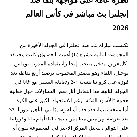
نظرة عامة على مواجهة بنما ضد
إنجلترا بث مباشر في كأس العالم
2026
تكتسب مباراة بنما ضد إنجلترا في الجولة الأخيرة من
المجموعة الثانية عشرة (L) أهمية بالغة، وإن كانت مختلفة
لكل فريق. يدخل منتخب إنجلترا، بقيادة المدرب توماس
توخيل، اللقاء وهو يتصدر المجموعة برصيد أربع نقاط، بعد
فوزه على كرواتيا بنتيجة 4-2 وتعادله السلبي مع غانا في
الجولة الثانية. هذا التعادل أثار بعض التساؤلات حول فعالية
هجوم "الأسود الثلاثة" رغم الاستحواذ الكبير على الكرة.
أما منتخب بنما، فقد فقد آماله رسميًا في التأهل لدور الـ32
بعد تعرضه لهزيمتين متتاليتين بنتيجة 1-0 أمام غانا وكرواتيا
على التوالي، ليحتل المركز الأخير في المجموعة بدون أي