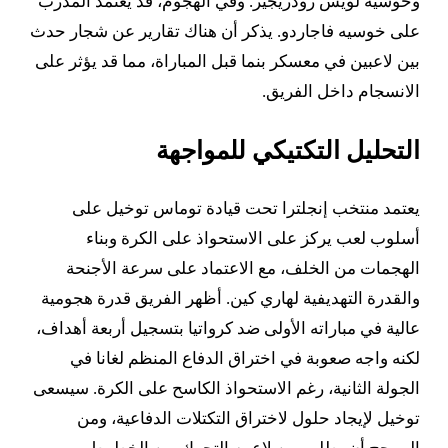
وخوسيه لويس رودريجيز. وفي الهجوم، قد يعتمد المدرب
على خوسيه فاجاردو. يذكر أن هناك تقارير عن شجار حدث
بين لاعبين في معسكر بنما قبل المباراة، مما قد يؤثر على
الانسجام داخل الفريق.
التحليل التكتيكي للمواجهة
يعتمد منتخب إنجلترا تحت قيادة توماس توخيل على
أسلوب لعب يركز على الاستحواذ على الكرة وبناء
الهجمات من الخلف، مع الاعتماد على سرعة الأجنحة
والقدرة التهديفية لهاري كين. أظهر الفريق قدرة هجومية
عالية في مباراته الأولى ضد كرواتيا بتسجيل أربعة أهداف،
لكنه واجه صعوبة في اختراق الدفاع المنظم لغانا في
الجولة الثانية، رغم الاستحواذ الكاسح على الكرة. سيسعى
توخيل لإيجاد حلول لاختراق التكتلات الدفاعية، ومن