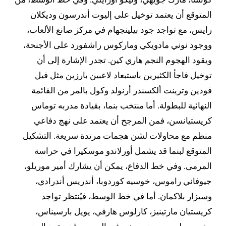
المتوقع أن يعتمد توخيل على إليوت أندرسون وديكلان
رايس، مع تواجد جود بيلينجهام في مركز صانع الألعاب،
ووجود نوني مادويكي وماركوس راشفورد على الأجنحة،
ويقود الهجوم النجم هاري كين. تجدر الإشارة إلى أن
توخيل فاجأ الكثيرين باستبعاد لاعبين بارزين مثل فيل
فودين وترينت ألكسندر أرنولد وكول بالمر من القائمة
النهائية للبطولة. أما منتخب بنما، بقيادة مدربه توماس
كريستيانسن، فمن المرجح أن يعتمد على نهج دفاعي
منظم مع محاولات لشن هجمات مرتدة سريعة. التشكيل
المتوقع لبنما قد يشمل أورلاندو موسكيرا في حراسة
المرمى. وفي خط الدفاع، يمكن أن يشارك أمير موريلو،
جيوفاني راموس، خوسيه كوردوبا، أندريس أندرادي،
وسيزار بلاكمان. أما في خط الوسط، فيُنتظر تواجد
كريستيان مارتينيز، كارلوس هارفي، يويل بارسيناس،