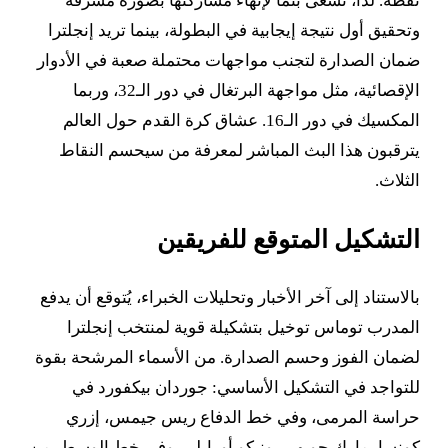
نقطة. لذا، تسعى بنما لإنهاء مشاركتها بصورة مشرفة
وتحقيق أول نتيجة إيجابية في البطولة، بينما تريد إنجلترا
ضمان الصدارة لتجنب مواجهات محتملة صعبة في الأدوار
الإقصائية، مثل مواجهة البرتغال في دور الـ32، وربما
المكسيك في دور الـ16. عشاق كرة القدم حول العالم
يترقبون هذا البث المباشر لمعرفة من سيحسم النقاط
الثلاث.
التشكيل المتوقع للفريقين
بالاستناد إلى آخر الأخبار وتحليلات الخبراء، يُتوقع أن يدفع
المدرب توماس توخيل بتشكيلة قوية لمنتخب إنجلترا
لضمان الفوز وحسم الصدارة. من الأسماء المرشحة بقوة
للتواجد في التشكيل الأساسي: جوردان بيكفورد في
حراسة المرمى، وفي خط الدفاع ريس جيمس، إزري
كونسا، مارك جويهي، ونيكو أورايلي. وفي خط الوسط، من