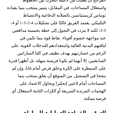
المرجح أن يطلب من لاعبيه التحرك بين الخطوط
واستغلال المساحات. في المقابل، يتميز منتخب بنما بقيادة
توماس كريستيانسن بالصلابة الدفاعية والانضباط
التكتيكي. يعتمد الفريق غالبًا على تشكيلات 4-2-3-1 أو 4-
3-3، لكنه لا يتردد في التحول إلى خطة بخمسة مدافعين
عند مواجهة خصوم أقوياء. نقاط قوة بنما تكمن في
لياقتهم البدنية العالية واستعدادهم للتدخلات القوية. على
الرغم من خسارتيهم بهدف نظيف في كلتا المباراتين
السابقتين، إلا أنهما لم يكونا فريسة سهلة، بل أظهرا قدرة
على السيطرة على الكرة وخلق فرص أمام غانا، وإن لم
ينجحا في التسجيل. من المتوقع أن يغلق منتخب بنما
المساحات أمام لاعبي إنجلترا ويحاول الاعتماد على
الهجمات المرتدة السريعة أو الكرات الثابتة لاستغلال أي
فرصة ممكنة.