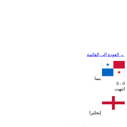
← العودة إلى القائمة
بنما
0 - 0
انتهت
إنجلترا