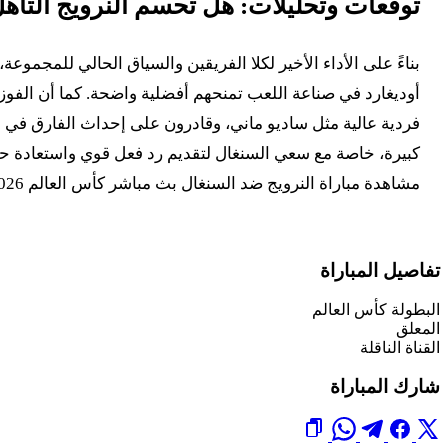
توقعات وتحليلات: هل تحسم النرويج التأهل
بناءً على الأداء الأخير لكلا الفريقين والسياق الحالي للمجموعة
أوديغارد في صناعة اللعب تمنحهم أفضلية واضحة. كما أن الفوز ا
فردية عالية مثل ساديو ماني، وقادرون على إحداث الفارق في أي
مشاهدة مباراة النرويج ضد السنغال بث مباشر كأس العالم 2026 حدثًا لا يُفوت. هذا التوقع مبني على التحليل الفني والشكل الحالي للفريقين، ولا يمثل حقيقة مؤكدة.
تفاصيل المباراة
البطولة
كأس العالم
المعلق
القناة الناقلة
شارك المباراة