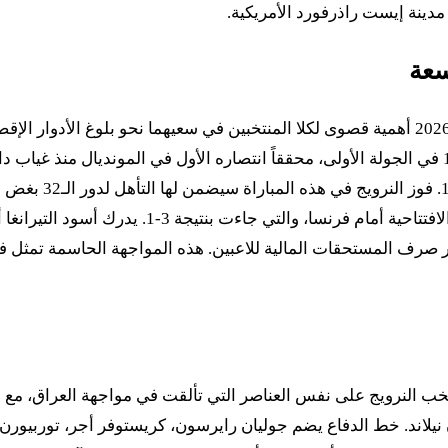
سعة
تكتسب مباراة النرويج ضد السنغال بث مباشر في كأس العالم 2026 أهمية قصوى لكلا المنتخبين في 
التاسعة بفارق الأ
المقابل، تبحث السنغال عن استعادة توازنها وتعوي
ر صرف المستحقات المالية للاعبين. هذه المواجهة الحاسمة تمثل فرصة
خب النرويج على نفس العناصر التي تألقت في مواجهة العراق، مع بع
 المخضرم أورجان نيلاند. خط الدفاع يضم جوليان رايرسون، كريستوفر أجر، 