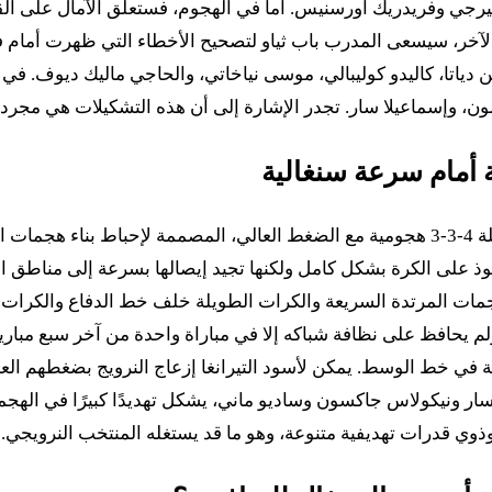
 بيرجي وفريدريك أورسنيس. أما في الهجوم، فستعلق الآمال على القوة
 دياتا، كاليدو كوليبالي، موسى نياخاتي، والحاجي ماليك ديوف. في 
ن، وإسماعيلا سار. تجدر الإشارة إلى أن هذه التشكيلات هي مجرد تر
 أمام سرعة سنغالية
يعتمد المنتخب النرويجي تحت قيادة ستاله سولباكن على تشكيلة 4-3-3 هجومية مع الضغط العا
حوذ على الكرة بشكل كامل ولكنها تجيد إيصالها بسرعة إلى مناطق 
مات المرتدة السريعة والكرات الطويلة خلف خط الدفاع والكرات ال
لم يحافظ على نظافة شباكه إلا في مباراة واحدة من آخر سبع مباريات
في خط الوسط. يمكن لأسود التيرانغا إزعاج النرويج بضغطهم العال
ار ونيكولاس جاكسون وساديو ماني، يشكل تهديدًا كبيرًا في الهج
ي قدرات تهديفية متنوعة، وهو ما قد يستغله المنتخب النرويجي.