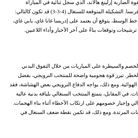
 الضاربة إرلينغ هالاند، الذي سجل ثنائية في المباراة
الماضية، رفقة ألكسندر سورلوث وأنطونيو نوسا. على الجانب الآخر، سيسعى المدرب باب ثياو لتصحيح الأخطاء التي ظهرت أمام فرنسا. التشكيلة المتوقعة للسنغال (4-3-3) قد تكون كالتالي:
خط الوسط، يتوقع أن يعتمد على إدريسا غانا غاي، بابي غاي،
شيحات وتوقعات بناءً على آخر الأخبار وأداء اللاعبين.
لي، المصممة لإحباط بناء هجمات الخصم والسيطرة على المباريات من خلال التفوق البدني
الخطر. تبرز قوة هجومية واضحة للمنتخب النرويجي، بفضل
هوائية. ومع ذلك، يواجه الدفاع النرويجي بعض الهشاشة، فقد
. في المقابل، يتمتع المنتخب السنغالي بلياقة بدنية عالية
ي وإجبار خصومهم على ارتكاب الأخطاء أثناء بناء الهجمات.
مات المرتدة. ومع ذلك، قد تكمن نقطة ضعف السنغال في