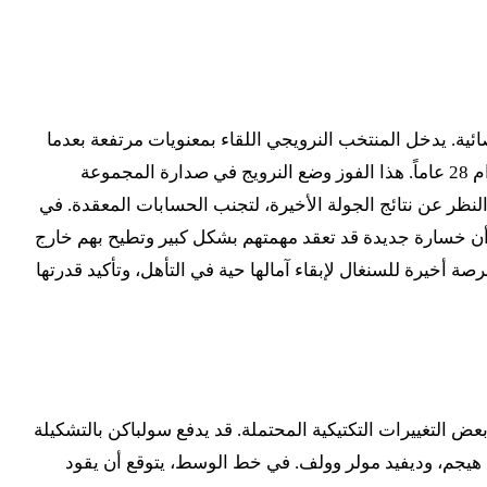
سعيهما نحو بلوغ الأدوار الإقصائية. يدخل المنتخب النرويجي اللقاء بمعنويات مرتفعة بعدما
استهل مشواره في البطولة بفوز عريض على العراق بنتيجة 4-1 في الجولة الأولى، محققاً انتصاره الأول في المونديال منذ غياب دام 28 عاماً. هذا الفوز وضع النرويج في صدارة المجموعة
هداف عن فرنسا التي تغلبت على السنغال 3-1. فوز النرويج في هذه المباراة سيضمن لها التأهل لدور الـ32 بغض النظر عن نتائج الجولة الأخيرة، لتجنب الحسابات المعقدة. في
ض خسارتها الافتتاحية أمام فرنسا، والتي جاءت بنتيجة 3-1. يدرك أسود التيرانغا أن خسارة جديدة قد تعقد مهمتهم بشكل كبير وتطيح بهم خارج
 أخيرة للسنغال لإبقاء آمالها حية في التأهل، وتأكيد قدرتها
ض التغييرات التكتيكية المحتملة. قد يدفع سولباكن بالتشكيلة
توربيورن هيجم، وديفيد مولر وولف. في خط الوسط، يتوقع أن يقود