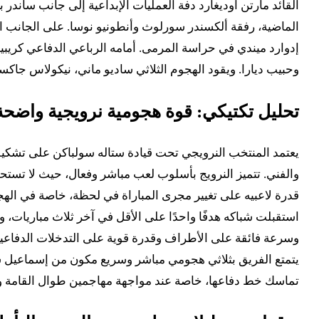
القائد مارتن أوديغارد دفة العمليات الإبداعية إلى جانب ساندر
إدوارد ميندي في حراسة المرمى. أمامه الرباعي الدفاعي كريبين
وحبيب ديارا. ويقود الهجوم الثلاثي ساديو ماني، نيكولاس جاكسو
تحليل تكتيكي: قوة هجومية نرويجية واضحة
والفني. تتميز النرويج بأسلوب لعب مباشر وفعال، حيث لا تست
قدرة لاعبيه على تغيير مجرى المباراة في لحظة، خاصة في الهج
استقبلت شباكه هدفًا واحدًا على الأقل في آخر ثلاث مباريات، و
وسرعة فائقة على الأطراف وقدرة قوية على التدخلات الدفاعية 
يتمتع الفريق بثلاثي هجومي مباشر وسريع مكون من إسماعيل س
تماسك خط دفاعها، خاصة عند مواجهة مهاجمين طوال القامة وذو