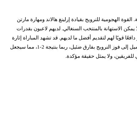
القوة الهجومية للنرويج بقيادة إرلينغ هالاند ومهارة مارتن
 يمكن الاستهانة بالمنتخب السنغالي. لديهم لاعبون بقدرات
ا قويًا لهم لتقديم أفضل ما لديهم. قد تشهد المباراة إثارة
كبيرة، خاصة مع سعي السنغال لتقديم رد فعل قوي واستعادة حظوظها في البطولة. أتوقع أن تكون مباراة تكتيكية مفتوحة، لكنني أميل إلى فوز النرويج بفارق ضئيل، ربما بنتيجة 2-1، مما سيجعل