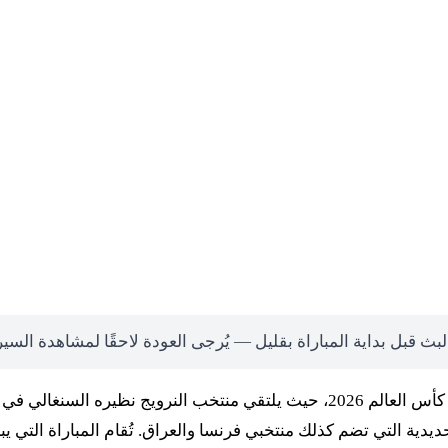
لبث قبل بداية المباراة بقليل — يُرجى العودة لاحقًا لمشاهدة السي
تترقب جماهير كرة القدم العالمية مواجهة من العيار الثقيل في كأس العالم 2026، حيث ي
يدية التي تضم كذلك منتخبي فرنسا والعراق. تُقام المباراة التي ي