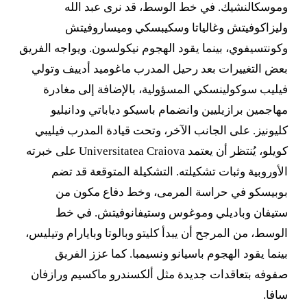
وموسكالنشيك. في خط الوسط، قد نرى عبد الله
وليزاكوفيتش وغالياتا وسكيبسكي وميساروفيتش
وكونتسيفوي، بينما يقود الهجوم نيكولسون. ويواجه الفريق
بعض التغييرات بعد رحيل المدرب ماغوميد أدييف وتولي
فيليب سوكولينسكي المسؤولية، بالإضافة إلى مغادرة
مهاجمين برازيليين وانضمام باسيكو دياباتي ودانيليو
كليونيز. على الجانب الآخر، وتحت قيادة المدرب فيليبي
كويلو، يُنتظر أن يعتمد Universitatea Craiova على خبرته
الأوروبية وثبات تشكيلته. التشكيلة المتوقعة قد تضم
بوبيسكو في حراسة المرمى، وخط دفاع مكون من
ستيفان وباديلي وموغوس وستيفانوفيتش. في خط
الوسط، من المرجح أن يبدأ كليتو وبالوتا وبايارام وتيليس،
بينما يقود الهجوم باسيانو ونسيمبا. كما عزز الفريق
صفوفه بتعاقدات جديدة مثل ألكسندرو ماكسيم ورازفان
سافا.