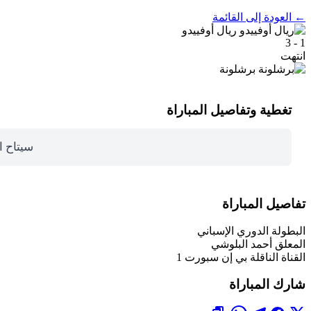
← العودة إلى القائمة
ريال أوفييدو
1 - 3
انتهت
برشلونة
تغطية وتفاصيل المباراة
سيتاح ا
تفاصيل المباراة
البطولة
الدوري الإسباني
المعلق
أحمد البلوشي
القناة الناقلة
بي إن سبورت 1
شارك المباراة