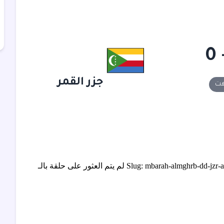
جزر القمر
هت