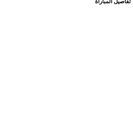
تفاصيل المباراة
البطولة
كاس السوبر الاسباني
المعلق
فهد العتيبي
القناة الناقلة
شارك المباراة
تابعونا