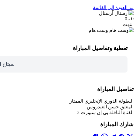
← العودة إلى القائمة
آرسنال
0 - 0
انتهت
وست هام
تغطية وتفاصيل المباراة
سيتاح ا
تفاصيل المباراة
البطولة
الدوري الإنجليزي الممتاز
المعلق
حسن العيدروس
القناة الناقلة
بي إن سبورت 2
شارك المباراة