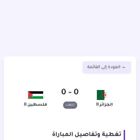
← العودة إلى القائمة
0 - 0
الجزائر II
فلسطين II
انتهت
تغطية وتفاصيل المباراة