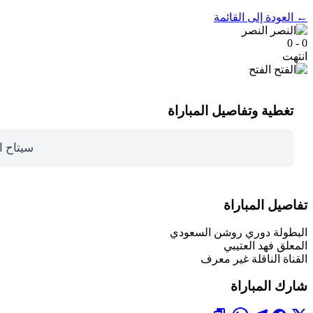
← العودة إلى القائمة
النصر
0 - 0
انتهت
الفتح
تغطية وتفاصيل المباراة
سيتاح ا
تفاصيل المباراة
البطولة
دوري روشن السعودي
المعلق
فهد العتيبي
القناة الناقلة
غير معرف
شارك المباراة