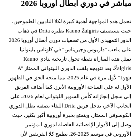
مباشر في دوري أبطال أوروبا 2026
تحمل هذه المواجهة أهمية كبيرة لكلا الناديين الطموحين،
حيث يستضيف Kauno Žalgiris نظيره Drita في ذهاب
الدور التمهيدي الأول من تصفيات دوري أبطال أوروبا 2026
على ملعب "داريوس وجيريناس" في كاوناس بليتوانيا.
تمثل هذه المباراة نقطة تحول تاريخية لنادي Kauno
Žalgiris، بعد تتويجه بلقب الدوري الليتواني الممتاز "A
Lyga" لأول مرة في عام 2025، مما منحه الحق في الظهور
الأول له على الساحة الأوروبية الأبرز. كما أضاف الفريق
إلى سجل إنجازاته كأس السوبر الليتواني لعام 2026. على
الجانب الآخر، يدخل فريق Drita اللقاء بصفته بطل الدوري
الكوسوفي الممتاز، ويتمتع بخبرة أوروبية أكبر بكثير، حيث
وصل إلى الأدوار الإقصائية الفاصلة لدوري المؤتمر
الأوروبي في موسم 2025-26. يطمح كلا الفريقين لأن