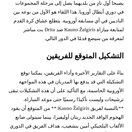
يصبحا أول نادٍ من بلديهما يصل إلى مرحلة المجموعات
في دوري أبطال أوروبا. هذا اللقاء هو الأول من نوعه بين
الناديين في أي مسابقة أوروبية. يتطلع عشاق كرة القدم
لمتابعة مباراة Kauno Žalgiris ضد Drita بث مباشر
لمعرفة من سيضع قدمًا في الدور التالي.
التشكيل المتوقع للفريقين
بناءً على التقارير الأخيرة وأداء الفريقين، يمكننا توقع
التشكيلة التي قد يدفع بها المدربان في هذه المواجهة
الأوروبية الحاسمة، مع التأكيد على أن هذه التشكيلات تبقى
ترشيحات وليست تأكيدًا رسميًا حتى موعد المباراة.
**بالنسبة لفريق Kauno Žalgiris:** من المتوقع أن يقود
الهجوم الوافد الجديد رينان أوليفيرا، بينما سيتولى صانع
الألعاب البلجيكي أمين بنشعيب، هداف الفريق في الدوري