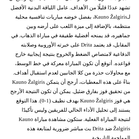
تشهد عددًا قليلًا من الأهداف. عامل اللياقة البدنية الأفضل
لـKauno Žalgiris، بفضل خوضه مباريات تنافسية محلية
منتظمة، بالإضافة إلى ميزة اللعب على أرضه وبين
جماهيره، قد يمنحه أفضلية طفيفة في مباراة الذهاب. في
المقابل، قد يعتمد Drita على خبرته الأوروبية وصلابته
الدفاعية لامتصاص الضغط والخروج بنتيجة إيجابية خارج
قواعده. أتوقع أن تكون المباراة معركة في خط الوسط،
مع محاولات حذرة من كلا الجانبين لعدم استقبال أهداف.
بناءً على هذه المعطيات، أرجح أن يتمكن Kauno Žalgiris
من تحقيق فوز بفارق ضئيل. يمكن أن تكون النتيجة الأرجح
هي فوز Kauno Žalgiris بهدف نظيف (1-0). هذا التوقع
يستند إلى تحليل الأداء الحالي للفريقين وليس تأكيدًا
لنتيجة المباراة الفعلية. ستكون مشاهدة مباراة Kauno
Žalgiris ضد Drita بث مباشر ضرورية لمتابعة هذه
المواجهة التاريخية.