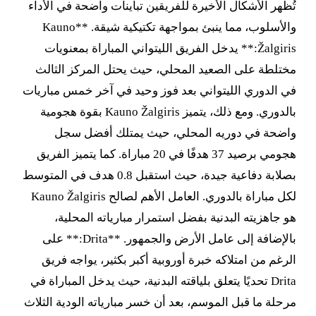
تُظهر الأشكال الأخيرة للفريقين تباينات واضحة في الأداء
والأسلوب، مما ينبئ بمواجهة تكتيكية شيقة. **Kauno
Žalgiris:** يدخل الفريق الليتواني المباراة بمعنويات
مختلطة على الصعيد المحلي، حيث يحتل المركز الثالث
في الدوري الليتواني بعد فوز وحيد في آخر خمس مباريات
بالدوري. ومع ذلك، يتميز Kauno Žalgiris بقوة هجومية
واضحة في دوريه المحلي، حيث يمتلك أفضل سجل
هجومي برصيد 37 هدفًا في 20 مباراة. كما يتميز الفريق
بصلابة دفاعية جيدة، حيث استقبل 0.8 هدف في المتوسط
لكل مباراة بالدوري. العامل الأهم لصالح Kauno Žalgiris
هو جاهزيته البدنية بفضل استمرار مبارياته المحلية،
بالإضافة إلى عامل الأرض والجمهور. **Drita:** على
الرغم من امتلاكه خبرة أوروبية أكبر بكثير، يواجه فريق
Drita تحديًا يتعلق بلياقته البدنية، حيث يدخل المباراة في
مرحلة ما قبل الموسم، بعد أن خسر مبارياته الودية الثلاث