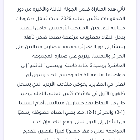
تأتي هذه المباراة ضمن الجولة الثالثة والأخيرة من دور
المجموعات لكأس العالم 2026، حيث تحمل طموحات
متباينة للفريقين. المنتخب الأرجنتيني، حامل اللقب،
يدخل اللقاء بمعنويات مرتفعة بعدما ضمن تأهله
رسميًا إلى دور الـ32، إثر تحقيقه انتصارين متتاليين على
الجزائر والنمسا، ليتربع على صدارة المجموعة
العاشرة برصيد 6 نقاط كاملة. ويسعى "التانغو" إلى
مواصلة العلامة الكاملة وحسم الصدارة دون أي
تعثر. في المقابل، يخوض منتخب الأردن، الذي يسجل
ظهوره الأول في نهائيات كأس العالم، اللقاء برصيد
خالٍ من النقاط بعد خسارتين متتاليتين أمام النمسا
(1-3) والجزائر (1-2)، مما يعني انعدام حظوظه رسميًا
في التأهل إلى الدور التالي. ومع ذلك، فإن هذه
المواجهة تمثل دافعًا معنويًا كبيرًا للاعبين لتقديم