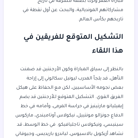
مباراة العمر وترك بصمة مشرفة في تاريخ
مشاركاتهم المونديالية، والبحث عن أول نقطة في
تاريخهم بكأس العالم.
التشكيل المتوقع للفريقين في
هذا اللقاء
بالنظر إلى سياق المباراة وكون الأرجنتين قد ضمنت
التأهل، قد يلجأ المدرب ليونيل سكالوني إلى إراحة
بعض نجومه الأساسيين، لكن مع الحفاظ على هيكل
الفريق القوي. التشكيل المتوقع للأرجنتين قد يضم
إيميليانو مارتينيز في حراسة المرمى، وأمامه في خط
الدفاع جونزالو مونتييل، نيكولاس أوتاميندي، ماركوس
سينيسي، ونيكولاس تاجليافيكو. في خط الوسط، قد
نشاهد أزيكويل بالاسيوس، لياندرو باريديس، وجيوفاني