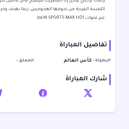
ركلات ترجيح، ولكن إذا اضطررت لترشيح فائز، فأميل لكو
اللمسة الفردية من نجومها الهجوميين، ربما بهدف وحيد
عبر قنوات beIN SPORTS MAX HD1.
تفاصيل المباراة
كأس العالم
البطولة
المعلق
شارك المباراة