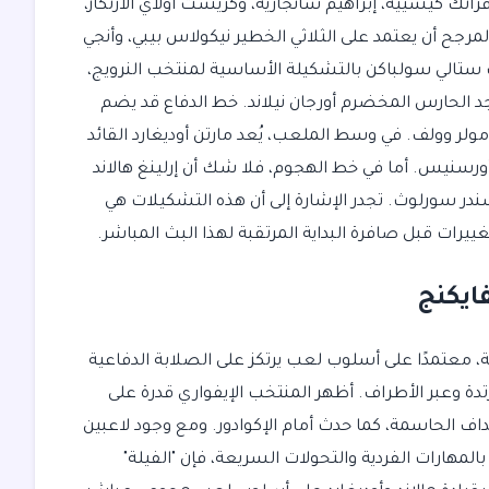
رانك كيسييه، إبراهيم سانجاريه، وكريست أولاي الارتكاز،
لمرجح أن يعتمد على الثلاثي الخطير نيكولاس بيبي، وأنجي
رب ستالي سولباكن بالتشكيلة الأساسية لمنتخب النرويج،
د الحارس المخضرم أورجان نيلاند. خط الدفاع قد يضم
مولر وولف. في وسط الملعب، يُعد مارتن أوديغارد القائد
أورسنيس. أما في خط الهجوم، فلا شك أن إرلينغ هالاند
سندر سورلوث. تجدر الإشارة إلى أن هذه التشكيلات هي
غييرات قبل صافرة البداية المرتقبة لهذا البث المباشر.
فايكنج
، معتمدًا على أسلوب لعب يرتكز على الصلابة الدفاعية
ة وعبر الأطراف. أظهر المنتخب الإيفواري قدرة على
أهداف الحاسمة، كما حدث أمام الإكوادور. ومع وجود لاعبين
المهارات الفردية والتحولات السريعة، فإن "الفيلة"