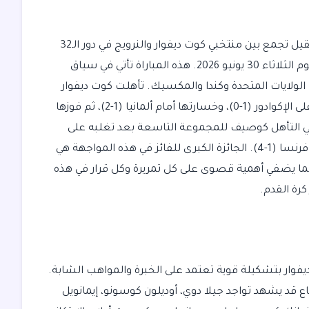
تترقب جماهير كرة القدم العالمية مواجهة من العيار الثقيل تجمع بين منتخبي كوت ديفوار والنرويج في دور الـ32
من كأس العالم 2026، وذلك في مباراة مصيرية تُقام اليوم الثلاثاء 30 يونيو 2026. هذه المباراة تأتي في سياق
لولايات المتحدة وكندا والمكسيك. تأهلت كوت ديفوار
كوصيف للمجموعة الخامسة بعد مشوار شهد فوزها على الإكوادور (1-0)، وخسارتها أمام ألمانيا (1-2)، ثم فوزها
 منتخب النرويج في التأهل كوصيف للمجموعة التاسعة بعد تغلبه على
العراق (4-1) والسنغال (3-2)، قبل أن يتلقى خسارة من فرنسا (1-4). الجائزة الكبرى للفائز في هذه المواجهة هي
 أو اليابان، مما يضفي أهمية قصوى على كل تمريرة وكل قرار في هذه
رة القدم.
ديفوار بتشكيلة قوية تعتمد على الخبرة والمواهب الشابة.
اع قد يشهد تواجد جيلا دوي، أوديلون كوسونو، إيمانويل