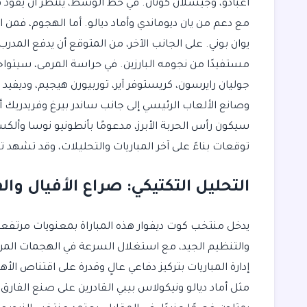
أغبادو، وجيسلان كونان. في خط الوسط، يُنتظر أن يقود ف
مع دعم من يان ديوماندي وأماد ديالو. أما الهجوم، فمن ا
يوان بوني. على الجانب الآخر، من المتوقع أن يدفع المد
مستفيدًا من نجومه البارزين. في حراسة المرمى، سيتواج
جوليان رايرسون، كريستوفر آير، توربيورن هيجيم، وديفيد 
وصانع الألعاب الرئيسي إلى جانب ساندر بيرغ وفريدريك 
سيكون رأس الحربة الأبرز، مدعومًا بأنطونيو نوسا وألك
توقعات بناءً على آخر المباريات والتحليلات، وقد تشهد ت
التحليل التكتيكي: صراع الأفيال وال
يدخل منتخب كوت ديفوار هذه المباراة بمعنويات مرتفعة
والتنظيم الجيد، مع استغلال السرعة في الهجمات المرتد
إدارة المباريات بتركيز دفاعي عالٍ وقدرة على اقتناص ال
مثل أماد ديالو ونيكولاس بيبي القادرين على صنع الفارق ب