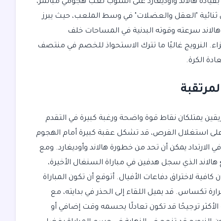
ج بقيادة هالاند وأوديغارد على أسلوب لعب هجومي مباشر،
كي 4-3-3 أو 4-2-3-1. يعتمدون على ثنائية "العقل والعضلات" في وسط الملعب، حيث يبرز
هالاند سرعته وقوته البدنية في المساحات خلف
ء. النرويج غالبًا ما تترك الاستحواذ للخصم في منتصف
دة الكرة.
لمرتقبة
قين يمتلكان نقاط قوة واضحة ورغبة كبيرة في التقدم
 على استغلال الفرص، قد تشكل عقبة كبيرة أمام الهجوم
ي الارتداد يمكن أن تحد من خطورة هالاند وأوديغارد. ومع
غ هالاند الذي سجل هدفين في مباراة السنغال الأخيرة،
 كافية لاختراق دفاعات الأفيال. أتوقع أن تكون المباراة
ارة تكساس. قد يميل اللقاء إلى الحذر في بدايته، مع
لأكثر ترجيحًا قد تكون تعادلًا يحسمه وقت إضافي أو