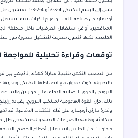
يمثلون خصمًا عنيدًا. في المقابل، يعتمد منتخب النروي
يميل إلى الرسم التكتي
أوديغارد في صناعة اللعب وتوزيع الكرات، بينما يستغل 
المدافعين، أو في استغلال العرضيات داخل منطقة الجزا
الملعب، لكنها تتحول بسرعة لتشكيل خطورة فور استعا
توقعات وقراءة تحليلية للمواجهة ا
من الصعب التكهن بنتيجة مباراة كهذه، إذ تجمع بين فري
بالبطولة. كوت ديفوار، مع انضباطها التكتيكي وقدرتها
النرويجي القوي. الصلابة الدفاعية للإيفواريين والسرعة ف
ذلك، فإن القوة الهجومية لمنتخب النرويج، بقيادة إرلين
وقدرة مارتن أوديغارد على فك التكتلات الدفاعية، قد تكون
متكافئة وحافلة بالصراعات البدنية والتكتيكية في ظل حر
محاولات من الجانبين لاستغلال أخطاء الخصم. النتيجة ا