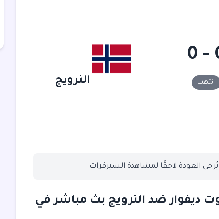
0 
النرويج
انتهت
 يُرجى العودة لاحقًا لمشاهدة السيرفرات.
 دور الـ32: مباراة كوت ديفوار ضد النرويج بث مباشر في