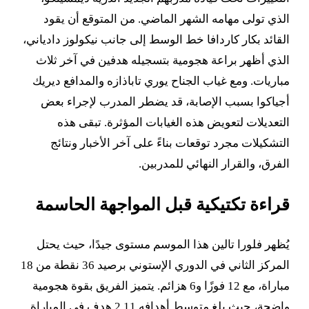
الذي تولى مهامه الشهر الماضي. من المتوقع أن يقود
القائد بكار كاردافا خط الوسط إلى جانب نيكولوز دادياني،
الذي أظهر براعة هجومية بتسجيله هدفين في آخر ثلاث
مباريات. ومع غياب الجناح يوري تاباذازه والمدافع ديريك
أجياكوا بسبب الإصابة، قد يضطر المدرب لإجراء بعض
التعديلات لتعويض هذه الغيابات المؤثرة. تبقى هذه
التشكيلات مجرد توقعات بناءً على آخر الأخبار ونتائج
الفرق، والقرار النهائي للمدربين.
قراءة تكتيكية قبل المواجهة الحاسمة
يُظهر فلورا تالين هذا الموسم مستوى جيدًا، حيث يحتل
المركز الثاني في الدوري الإستوني برصيد 36 نقطة من 18
مباراة، مع 12 فوزًا و6 هزائم. يتميز الفريق بقوة هجومية
واضحة، حيث بلغ متوسط أهدافه 2.11 هدف في المباراة