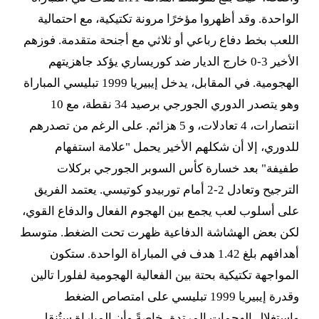
الواحدة. وقد أظهروا مؤخرًا مرونة تكتيكية، مع احتمالية
اللعب بخط دفاع رباعي أو ثلاثي مع أجنحة متقدمة. فوزهم
الأخير 3-0 خارج الديار ضد كوريساري يؤكد جاهزيتهم
الهجومية. في المقابل، يدخل إيبيريا 1999 تبليسي المباراة
وهو يتصدر الدوري الجورجي برصيد 34 نقطة، مع 10
انتصارات، 4 تعادلات، و 5 هزائم. على الرغم من تصدرهم
للدوري، إلا أن شكلهم الأخير يحمل "علامة استفهام
طفيفة" بعد خسارة كأس السوبر الجورجي بركلات
الترجيح وتعادل 2-2 أمام توربيدو كوتيسي. يعتمد الفريق
على أسلوب لعب يجمع بين الهجوم الفعال والدفاع القوي،
لكن بعض الهشاشة الدفاعية ظهرت تحت الضغط. متوسط
أهدافهم بلغ 1.42 هدف في المباراة الواحدة. ستكون
المواجهة تكتيكية بحتة بين الفعالية الهجومية لفلورا تالين
وقدرة إيبيريا 1999 تبليسي على امتصاص الضغط
واستغلال الهجمات المرتدة، خاصةً وأن المباراة ستُنقل