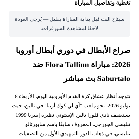
تغطية وتفاصيل المباراة
سيتاح البث قبل بداية المباراة بقليل — يُرجى العودة
لاحقًا لمشاهدة السيرفرات.
صراع الأبطال في دوري أبطال أوروبا
2026: مباراة Flora Tallinn ضد
Saburtalo بث مباشر
تتوجه أنظار عشاق كرة القدم الأوروبية اليوم، الأربعاء 8
يوليو 2026، نحو ملعب "آي لي كوك أرينا" في تالين، حيث
يستضيف نادي فلورا تالين الإستوني نظيره إيبيريا 1999
تبليسي الجورجي، المعروف سابقًا باسم سابورتالو
تبليسي، في ذهاب الدور التمهيدي الأول من التصفيات