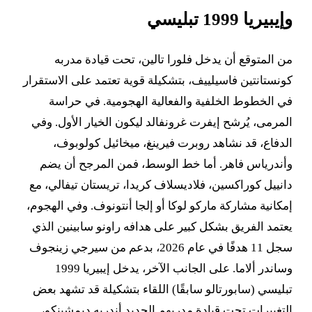
وإيبيريا 1999 تبليسي
من المتوقع أن يدخل فلورا تالين، تحت قيادة مدربه
كونستانتين فاسيلييف، بتشكيلة قوية تعتمد على الاستقرار
في الخطوط الخلفية والفعالية الهجومية. في حراسة
المرمى، يُرشح إيفرت غرونفالد ليكون الخيار الأول. وفي
الدفاع، قد نشاهد روبرت فيرينغ، ميخائيل كولوبوف،
وأندرياس فاهر. أما خط الوسط، فمن المرجح أن يضم
دانييل كوراكسين، فلاديسلاف كريدا، تريستان تيفالي، مع
إمكانية مشاركة ماركو لوكا أو إلجا أنتونوف. وفي الهجوم،
يعتمد الفريق بشكل كبير على هدافه راونو سابينين الذي
سجل 11 هدفًا في عام 2026، بدعم من سيرجي زينجوف
وساندر ألاما. على الجانب الآخر، يدخل إيبيريا 1999
تبليسي (سابورتالو سابقًا) اللقاء بتشكيلة قد تشهد بعض
التغييرات تحت قيادة مدربهم الجديد أندريه ديمشينكو،