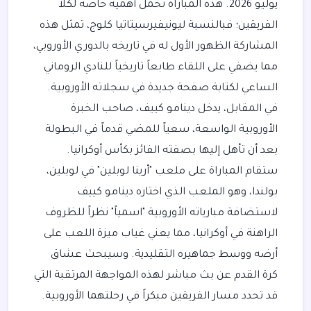
يوليو 2026. هذه المباراة تحمل أهمية خاصة لكلا
الفريقين؛ فبالنسبة ليونيفيرسيتاتيا كلوج، تمثل هذه
المشاركة الظهور الأول له في تاريخه بالدوري الأوروبي،
مما يضفي على اللقاء طابعاً تاريخياً للنادي الروماني
الساعي لكتابة صفحة جديدة في سجلاته الأوروبية.
في المقابل، يدخل دينامو كييف، صاحب الخبرة
الأوروبية الواسعة، سعياً للمضي قدماً في البطولة
بعد أن تأهل إليها بصفته الفائز بكأس أوكرانيا.
ستقام المباراة على ملعب "أرينا لوبلين" في لوبلين،
بولندا، وهو الملعب الذي اختاره دينامو كييف
لاستضافة مبارياته الأوروبية "اسمياً" نظراً للظروف
الراهنة في أوكرانيا، مما يعني غياب ميزة اللعب على
أرضه ووسط جماهيره التقليدية. وسيبحث عشاق
كرة القدم عن بث مباشر لهذه المواجهة المرتقبة التي
قد تحدد مسار الفريقين مبكراً في رحلتهما الأوروبية.