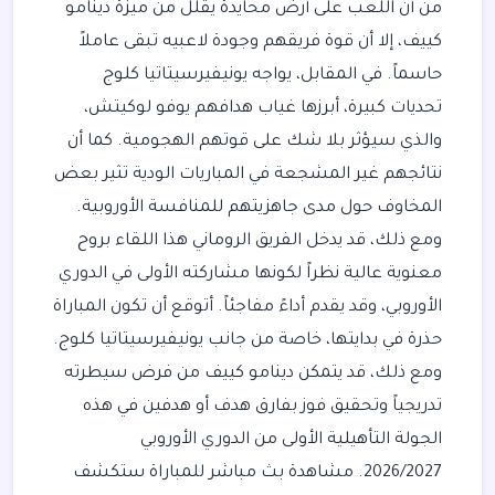
من أن اللعب على أرض محايدة يقلل من ميزة دينامو
كييف، إلا أن قوة فريقهم وجودة لاعبيه تبقى عاملاً
حاسماً. في المقابل، يواجه يونيفيرسيتاتيا كلوج
تحديات كبيرة، أبرزها غياب هدافهم يوفو لوكيتش،
والذي سيؤثر بلا شك على قوتهم الهجومية. كما أن
نتائجهم غير المشجعة في المباريات الودية تثير بعض
المخاوف حول مدى جاهزيتهم للمنافسة الأوروبية.
ومع ذلك، قد يدخل الفريق الروماني هذا اللقاء بروح
معنوية عالية نظراً لكونها مشاركته الأولى في الدوري
الأوروبي، وقد يقدم أداءً مفاجئاً. أتوقع أن تكون المباراة
حذرة في بدايتها، خاصة من جانب يونيفيرسيتاتيا كلوج.
ومع ذلك، قد يتمكن دينامو كييف من فرض سيطرته
تدريجياً وتحقيق فوز بفارق هدف أو هدفين في هذه
الجولة التأهيلية الأولى من الدوري الأوروبي
2026/2027. مشاهدة بث مباشر للمباراة ستكشف