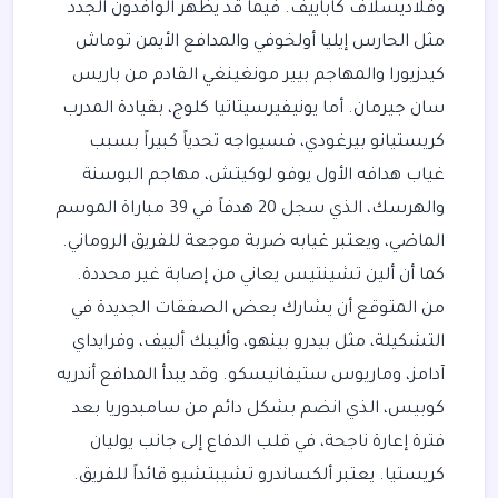
وفلاديسلاف كاباييف. فيما قد يظهر الوافدون الجدد
مثل الحارس إيليا أولخوفي والمدافع الأيمن توماش
كيدزيورا والمهاجم بيير مونغينغي القادم من باريس
سان جيرمان. أما يونيفيرسيتاتيا كلوج، بقيادة المدرب
كريستيانو بيرغودي، فسيواجه تحدياً كبيراً بسبب
غياب هدافه الأول يوفو لوكيتش، مهاجم البوسنة
والهرسك، الذي سجل 20 هدفاً في 39 مباراة الموسم
الماضي، ويعتبر غيابه ضربة موجعة للفريق الروماني.
كما أن ألين تشينتيس يعاني من إصابة غير محددة.
من المتوقع أن يشارك بعض الصفقات الجديدة في
التشكيلة، مثل بيدرو بينهو، وأليبك ألييف، وفرايداي
آدامز، وماريوس ستيفانيسكو. وقد يبدأ المدافع أندريه
كوبيس، الذي انضم بشكل دائم من سامبدوريا بعد
فترة إعارة ناجحة، في قلب الدفاع إلى جانب يوليان
كريستيا. يعتبر ألكساندرو تشيبتشيو قائداً للفريق.