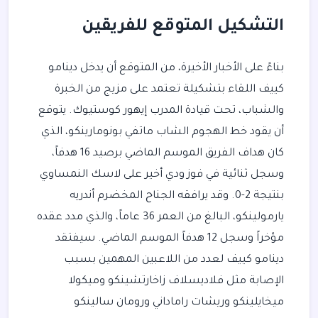
التشكيل المتوقع للفريقين
بناءً على الأخبار الأخيرة، من المتوقع أن يدخل دينامو
كييف اللقاء بتشكيلة تعتمد على مزيج من الخبرة
والشباب، تحت قيادة المدرب إيهور كوستيوك. يتوقع
أن يقود خط الهجوم الشاب ماتفي بونومارينكو، الذي
كان هداف الفريق الموسم الماضي برصيد 16 هدفاً،
وسجل ثنائية في فوز ودي أخير على لاسك النمساوي
بنتيجة 2-0. وقد يرافقه الجناح المخضرم أندريه
يارمولينكو، البالغ من العمر 36 عاماً، والذي مدد عقده
مؤخراً وسجل 12 هدفاً الموسم الماضي. سيفتقد
دينامو كييف لعدد من اللاعبين المهمين بسبب
الإصابة مثل فلاديسلاف زاخارتشينكو وميكولا
ميخايلينكو وريشات راماداني ورومان سالينكو