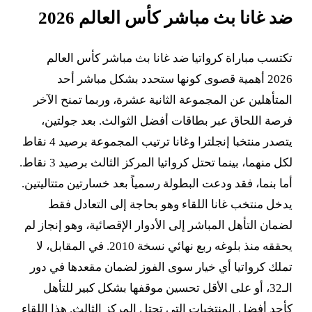
ضد غانا بث مباشر كأس العالم 2026
تكتسب مباراة كرواتيا ضد غانا بث مباشر كأس العالم
2026 أهمية قصوى كونها ستحدد بشكل مباشر أحد
المتأهلين عن المجموعة الثانية عشرة، وربما تمنح الآخر
فرصة اللحاق عبر بطاقات أفضل الثوالث. بعد جولتين،
يتصدر منتخبا إنجلترا وغانا ترتيب المجموعة برصيد 4 نقاط
لكل منهما، بينما تحتل كرواتيا المركز الثالث برصيد 3 نقاط.
أما بنما، فقد ودعت البطولة رسمياً بعد خسارتين متتاليتين.
يدخل منتخب غانا اللقاء وهو بحاجة إلى التعادل فقط
لضمان التأهل المباشر إلى الأدوار الإقصائية، وهو إنجاز لم
يحققه منذ بلوغه ربع نهائي نسخة 2010. في المقابل، لا
تملك كرواتيا أي خيار سوى الفوز لضمان مقعدها في دور
الـ32، أو على الأقل تحسين موقفها بشكل كبير للتأهل
كأحد أفضل المنتخبات التي تحتل المركز الثالث. هذا اللقاء