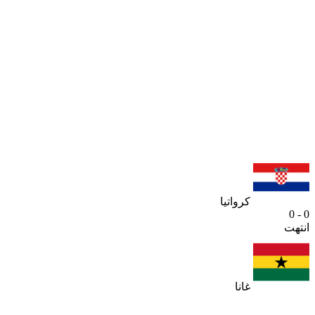
كرواتيا
0 - 0
انتهت
غانا