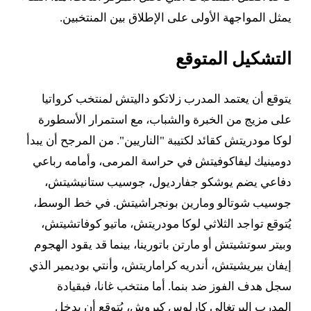
يمثل المواجهة الأولى على الإطلاق بين المنتخبين.
التشكيل المتوقع
يتوقع أن يعتمد المدرب زلاتكو داليتش لمنتخب كرواتيا
على مزيج من الخبرة والشباب، مع استمرار الأسطورة
لوكا مودريتش كقائد لكتيبة "الناريين". من المرجح أن يبدأ
دومينيك ليفاكوفيتش في حراسة المرمى، وأمامه رباعي
دفاعي يضم يوشكو جفارديول، جوسيب ستانيشيتش،
جوسيب شوتالو ومارين بونجراشيتش. في خط الوسط،
يُتوقع تواجد الثلاثي لوكا مودريتش، ماتيو كوفاتشيتش،
وبيتر سوتشيتش أو مارتن باتورينا، بينما قد يقود الهجوم
إيفان بيريشيتش، أندريه كراماريتش، وأنتي بوديمير الذي
سجل هدف الفوز ضد بنما. أما منتخب غانا، فبقيادة
المدرب البرتغالي كارلوس كيروش، يُتوقع أن يدخل