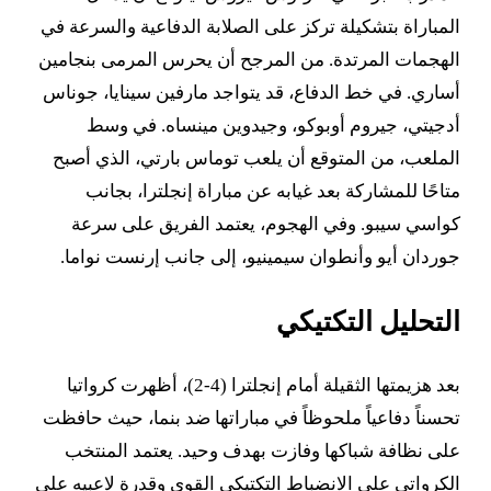
المباراة بتشكيلة تركز على الصلابة الدفاعية والسرعة في
الهجمات المرتدة. من المرجح أن يحرس المرمى بنجامين
أساري. في خط الدفاع، قد يتواجد مارفين سينايا، جوناس
أدجيتي، جيروم أوبوكو، وجيدوين مينساه. في وسط
الملعب، من المتوقع أن يلعب توماس بارتي، الذي أصبح
متاحًا للمشاركة بعد غيابه عن مباراة إنجلترا، بجانب
كواسي سيبو. وفي الهجوم، يعتمد الفريق على سرعة
جوردان أيو وأنطوان سيمينيو، إلى جانب إرنست نواما.
التحليل التكتيكي
بعد هزيمتها الثقيلة أمام إنجلترا (4-2)، أظهرت كرواتيا
تحسناً دفاعياً ملحوظاً في مباراتها ضد بنما، حيث حافظت
على نظافة شباكها وفازت بهدف وحيد. يعتمد المنتخب
الكرواتي على الانضباط التكتيكي القوي وقدرة لاعبيه على