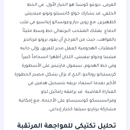
المرمى، ديوغو كوستا هو الخيار الأول. في الخط
الخلفي، قد يشارك جواو كانسيلو ونونو مينديش
كظهيرين، مع روبن دياز وغونسالو إيناسيو في قلب
الدفاع. يمتلك المنتخب البرتغالي خط وسط مليئاً
بالمواهب، حيث من المرجح أن يقود برونو فرنانديز
العمليات الهجومية كعقل مدبر للفريق، وإلى جانبه
فيتينيا وجواو نيفيش، اللذان أظهرا انسجاماً كبيراً.
وفي خط الهجوم، سيعول مارتينيز على الأسطورة
كريستيانو رونالدو، الذي لا يزال يشكل مصدر الخطورة
الأكبر بعدما استعاد بريقه بتسجيل هدفين في
المباراة الماضية. قد يرافقه رافائيل لياو
وفرانسيسكو كونسيساو على الأجنحة، مع إمكانية
مشاركة برناردو سيلفا كخيار إبداعي.
تحليل تكتيكي للمواجهة المرتقبة