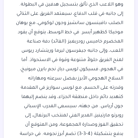
وهو اللاعب الذي تألق بتسجيل هدفين في البطولة.
إلى جانبه في قلب الدفاع، سيعتمد الفريق على الثنائي
الصلب دافينسون سانشيز وجون لوكومي، مع يوهان
موخيكا كظهير أيسر. في خط الوسط، يتوقع أن يقود
المخضرم خاميس رودريغيز (القائد) دفة صناعة
اللعب، وإلى جانبه جيفرسون ليرما وريتشارد ريوس
لمنح الفريق حلولاً متنوعة وقوة في الاستحواذ. أما
في الهجوم، فسيكون لويس دياز، نجم بايرن ميونيخ،
السلاح الهجومي الأبرز بفضل سرعته ومهاراته
وقدرته على الحسم، مع لويس سواريز في المقدمة
كتهديد دائم داخل منطقة الجزاء، وقد ينضم إليهما
جون أرياس. من جهته، سيسعى المدرب الإسباني
روبرتو مارتينيز، المدير الفني لمنتخب البرتغال، إلى
تحقيق الفوز وصدارة المجموعة، ومن المتوقع أن
يدفع بتشكيلة (4-3-3) تضم أبرز نجومه. في حراسة