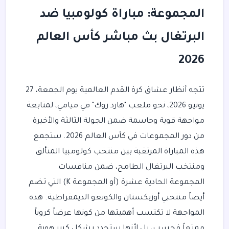
المجموعة: مباراة كولومبيا ضد
البرتغال بث مباشر كأس العالم
2026
تتجه أنظار عشاق كرة القدم العالمية يوم الجمعة، 27
يونيو 2026، نحو ملعب "هارد روك" في ميامي، لمتابعة
مواجهة قوية وحاسمة ضمن الجولة الثالثة والأخيرة
من دور المجموعات في كأس العالم 2026. ستجمع
هذه المباراة المرتقبة بين منتخب كولومبيا المتألق
ومنتخب البرتغال الطامح، ضمن منافسات
المجموعة الحادية عشرة (أو المجموعة K) التي تضم
أيضاً منتخبي أوزبكستان والكونغو الديمقراطية. هذه
المواجهة لا تكتسب أهميتها من كونها عرضاً كروياً
ممتعاً فحسب، بل لأنها ستحدد بشكل كبير هوية