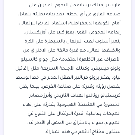
مارتينيز يمتلك ترسانة من النجوم القادرين على
صناعة الفارق في أي لحظة. بعد بداية بطيئة بتعادل
أمام الكونغو الديمقراطية، استعاد الفريق البرتغالي
إيقاعه الهجومي القوي بفوز كبير على أوزبكستان.
يتميز أسلوب لعب البرتغال بالسيطرة على الكرة
والضغط العالي، مع قدرة فائقة على الاختراق من
الأطراف عبر الأظهرة المتقدمة مثل جواو كانسيلو
ونونو مينديش، وكذلك الأجنحة السريعة مثل رافائيل
لياو. يعتبر برونو فرنانديز العقل المدبر في خط الوسط
بفضل رؤيته وقدرته على صناعة الفرص، بينما يظل
كريستيانو رونالدو الهداف التاريخي وأبرز مصادر
الخطورة في المنطقة الهجومية بقدرته على إنهاء
الهجمات بفاعلية. قدرة البرتغال على التنوع في
الهجوم، سواء بالاختراق من العمق أو الأطراف،
ستكون مفتاح أدائهم في هذه المباراة.