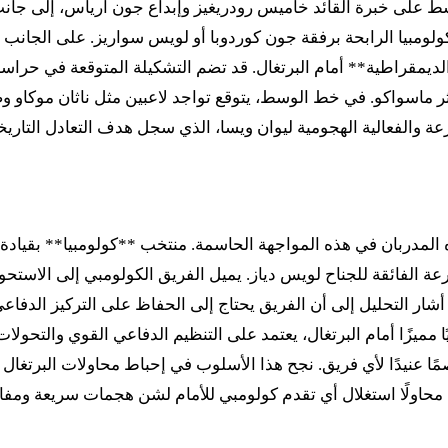
ط على خبرة القائد خاميس رودريغيز وإبداع جون أرياس، إلى جان
 كولومبيا الرابحة برفقة جون كوردوبا أو لويس سواريز. على الجان
الديمقراطية** أمام البرتغال. قد تضم التشكيلة المتوقعة في حرا
ثر ماسواكو. في خط الوسط، يتوقع تواجد لاعبين مثل ناثان موكاو وص
ة والفعالية الهجومية ليوان ويسا، الذي سجل هدف التعادل التاريخي
لمدربان في هذه المواجهة الحاسمة. منتخب **كولومبيا** بقيادة ني
عة الفائقة للجناح لويس دياز. يميل الفريق الكولومبي إلى الاستحو
أشار التحليل إلى أن الفريق يحتاج إلى الحفاظ على التركيز الدفاع
ًا مميزًا أمام البرتغال، يعتمد على التنظيم الدفاعي القوي والتحولا
ًا عنيدًا لأي فريق. نجح هذا الأسلوب في إحباط محاولات البرتغال
، محاولًا استغلال أي تقدم كولومبي للأمام لشن هجمات سريعة ومفا