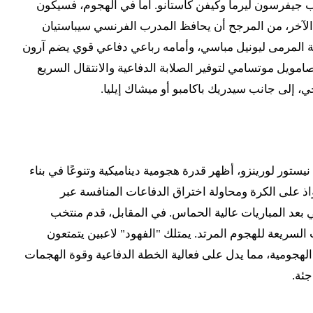
ب جيفرسون ليرما وكيفن كاستانو. أما في الهجوم، فسيكون
ب الآخر، من المرجح أن يحافظ المدرب الفرنسي سيباستيان
سة المرمى ليونيل مباسي، وأمامه رباعي دفاعي قوي يضم آرون
امويل موتسامي لتوفير الصلابة الدفاعية والانتقال السريع
، إلى جانب سيدريك باكامبو أو ميشاك إيليا.
ستور لورينزو، أظهر قدرة هجومية ديناميكية وتنوعًا في بناء
اذ على الكرة ومحاولة اختراق الدفاعات المنافسة عبر
ي بعد المباريات عالية الحماس. في المقابل، قدم منتخب
ت السريعة للهجوم المرتد. يمتلك "الفهود" لاعبين يتمتعون
 الهجومية، مما يدل على فعالية الخطة الدفاعية وقوة الهجمات
جئة.