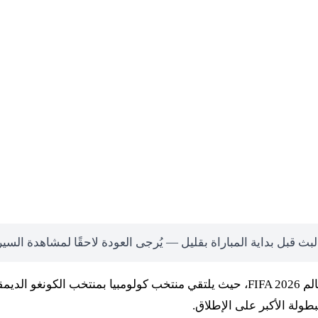
لبث قبل بداية المباراة بقليل — يُرجى العودة لاحقًا لمشاهدة السي
تترقب جماهير كرة القدم العالمية مواجهة حاسمة في كأس العالم FIFA 2026، حيث يلتقي من
ولة الأكبر على الإطلاق.