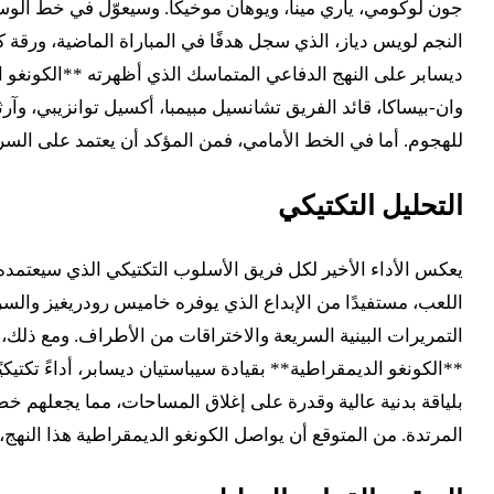
جون لوكومي، ياري مينا، ويوهان موخيكا. وسيعوّل في خط الوس
النجم لويس دياز، الذي سجل هدفًا في المباراة الماضية، ورقة
ديسابر على النهج الدفاعي المتماسك الذي أظهرته **الكونغو 
وان-بيساكا، قائد الفريق تشانسيل مبيمبا، أكسيل توانزيبي، وآر
للهجوم. أما في الخط الأمامي، فمن المؤكد أن يعتمد على السرع
التحليل التكتيكي
يعكس الأداء الأخير لكل فريق الأسلوب التكتيكي الذي سيعتمده ا
اللعب، مستفيدًا من الإبداع الذي يوفره خاميس رودريغيز والسر
التمريرات البينية السريعة والاختراقات من الأطراف. ومع ذلك، 
**الكونغو الديمقراطية** بقيادة سيباستيان ديسابر، أداءً تكتيكي
بلياقة بدنية عالية وقدرة على إغلاق المساحات، مما يجعلهم خصم
المرتدة. من المتوقع أن يواصل الكونغو الديمقراطية هذا النهج