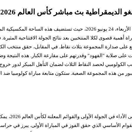
 الديمقراطية بث مباشر كأس العالم 2026
تتجه الأنظار نحو ملعب "أكرون" في غوادالاخارا بالمكسيك يوم الأربعاء، 24 يو
أس العالم FIFA 2026. تحمل هذه المباراة أهمية قصوى لكلا المنتخبين بعد نتائج الجولة ا
كدت على صلابة "الفهود" وقدرتهم على مقارعة الكبار. هذه النتيجة 
خب الكولومبي لحصد النقاط الثلاث لضمان التأهل المبكر لدور خروج
لعبور من هذه المجموعة الصعبة. ستكون متابعة مباراة كولومبيا ضد ا
لم يتم الإعلان
لقوام الأساسي الذي حقق الفوز في المباراة الأولى. يبرز في حراس