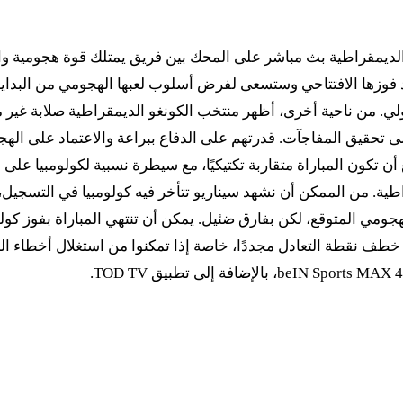
غو الديمقراطية بث مباشر على المحك بين فريق يمتلك قوة هجومية وا
د فوزها الافتتاحي وستسعى لفرض أسلوب لعبها الهجومي من البداية.
من ناحية أخرى، أظهر منتخب الكونغو الديمقراطية صلابة غير متوقع
على تحقيق المفاجآت. قدرتهم على الدفاع ببراعة والاعتماد على ال
 أن تكون المباراة متقاربة تكتيكيًا، مع سيطرة نسبية لكولومبيا عل
طية. من الممكن أن نشهد سيناريو تتأخر فيه كولومبيا في التسجيل،
هجومي المتوقع، لكن بفارق ضئيل. يمكن أن تنتهي المباراة بفوز كول
طف نقطة التعادل مجددًا، خاصة إذا تمكنوا من استغلال أخطاء الخصم