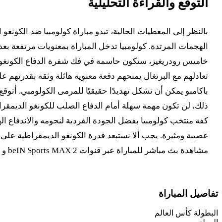
التوقع والقراءة التحليلية
بالنظر إلى المعطيات الحالية، تبدو مباراة كولومبيا ضد الكون
الهجمات المرتدة. كولومبيا تدخل المباراة بمعنويات مرتفعة بع
خاميس رودريغيز، ستكون حاسمة في فك شفرة الدفاع الكونغولي. 
تعادلهم مع البرتغال يمنحهم دفعة معنوية هائلة وثقة بقدرتهم 
باكامبو يمكن أن تشكل تهديدًا حقيقيًا للمرمى الكولومبي. أتوقع
ذلك، لن تكون مهمة سهلة أمام الدفاع الصلب للكونغو الديمقرا
كفة منتخب كولومبيا بفضل الجودة الفردية لنجومه والاندفاع ال
عصيبة ومثيرة. يجب ألا نستبعد قدرة الكونغو الديمقراطية على خ
مشاهدة بث مباشر للمباراة عبر قنوات beIN Sports MAX 2 و beIN Sports MAX 4، بالإضافة إلى تطبيق TOD TV.
تفاصيل المباراة
البطولة
كأس العالم