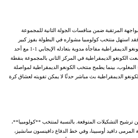
نيو 2026، حيث تستضيف هذه الساحة المكسيكية المواجهة المرتقبة ضمن منافسات الجولة الثانية للمجموعة
لافتتاحية المثيرة. فقد استهل منتخب كولومبيا مشواره في البطولة بفوز كبير
ومستحق على أوزبكستان بثلاثة أهداف مقابل هدف واحد، ليتربع على صدارة المجموعة بثلاث نقاط. في المقابل، حقق منتخب الكونغو الديمقراطية مفاجأة مدوية بتعادله الإيجابي 1-1 مع أحد
وضعت الكونغو الديمقراطية في المركز الثاني بالمجموعة بنقطة
 المغلوب، بينما يطمح منتخب الكونغو الديمقراطية لمواصلة
لكونغو الديمقراطية بث مباشر حدثًا لا يمكن تفويته لعشاق كرة
 عن التشكيلات الرسمية للمباراة بعد، لكن بناءً على الأداء في الجولة الأولى والقوائم المعلنة لكأس العالم 2026، يمكن ترشيح التشكيلات المتوقعة. بالنسبة لمنتخب **كولومبيا**،
ة المرمى دافيد أوسبينا، وفي خط الدفاع دافينسون سانشيز،