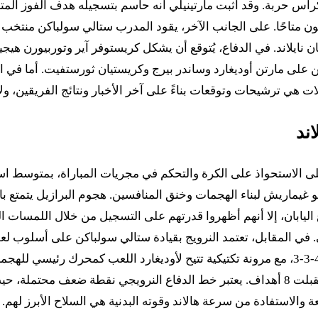
 متاحًا. على الجانب الآخر، يقود المدرب ستالي سولباكن منتخب الن
نايلاند. في الدفاع، يُتوقع أن يشكل كريستوفر آير وتوربيورن هيج
 مارتن أوديغارد وساندر بيرج وكريستيان ثورستفيت. أما في الهجو
هي ترشيحات وتوقعات بناءً على آخر الأخبار ونتائج الفريقين، ولا
ند
غيماريش لبناء الهجمات وخنق المنافسين. هجوم البرازيل يتمتع بال
ي المقابل، تعتمد النرويج بقيادة ستالي سولباكن على أسلوب لعب
البطولة، مما يدل على فعاليتها الهجومية، لكنها في المقابل استقبلت 8 أهداف. يعتبر خط ال
والاستفادة من سرعة هالاند وقوته البدنية هي السلاح الأبرز لهم.