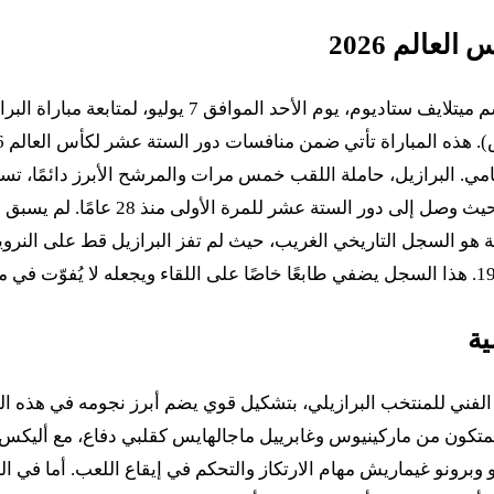
عالم 2026
تتجه الأنظار إلى ملعب نيويورك/نيوجيرسي، المعروف أيضًا ب
المقابل، يمثل المنتخب النرويجي "المفا
زيد من إثارة هذه المواجهة هو السجل التاريخي الغريب، حيث لم تفز البرازيل 
ية
 الفني للمنتخب البرازيلي، بتشكيل قوي يضم أبرز نجومه في هذه ال
المتكون من ماركينيوس وغابرييل ماجالهايس كقلبي دفاع، مع أليكس
برونو غيماريش مهام الارتكاز والتحكم في إيقاع اللعب. أما في ال