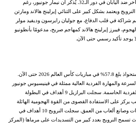
وغابرييل مارتينيلي الخط الأمامي، مع إندريك أو ماتيوس كونيا كرأس حربة. وقد أثبت مارتينيلي أنه حاسم بتسجيله هدف الفوز المتأخر ضد اليابان في دور الـ32. يُذكر أن نيمار جونيور، رغم
رويج ويعتمد بشكل كبير على الثنائي إيرلينج هالاند ومارتن
يم شراكة في قلب الدفاع، مع جوليان رايرسون وديفيد مولر
م، فيبرز إيرلينج هالاند كمهاجم صريح، مدعومًا بأنطونيو
 يوجد تأكيد رسمي حتى الآن.
تتميز البرازيل تحت قيادة كارلو أنشيلوتي بأسلوب لعب يركز على الاستحواذ على الكرة والتحكم في مجريات المباراة، بمتوسط استحواذ بلغ 57.8% في مباريات كأس العالم 2026 حتى الآن.
سرعة والمهارة الفردية العالية ممثلة في فينيسيوس جونيور
ومارتينيلي. على الرغم من أنهم واجهوا صعوبة في اختراق دفاع اليابان، إلا أنهم أظهروا قدرتهم على التسجيل من خلال اللمسات الفردية الحاسمة. سجلت البرازيل 9 أهداف في البطولة
 يركز على الاستفادة القصوى من القوة الهجومية الهائلة
لنجمها إيرلينج هالاند. عادة ما يلعب الفريق بخطتي 4-2-3-1 أو 4-3-3، مع مرونة تكتيكية تتيح لأوديغارد اللعب كمحرك رئيسي للهجمات وصانع ألعاب من العمق. سجلت النرويج 10 أهداف في
دفاع النرويجي نقطة ضعف محتملة، حيث تسمح النرويج بعدد كبير من التسديدات على مرماها (المركز