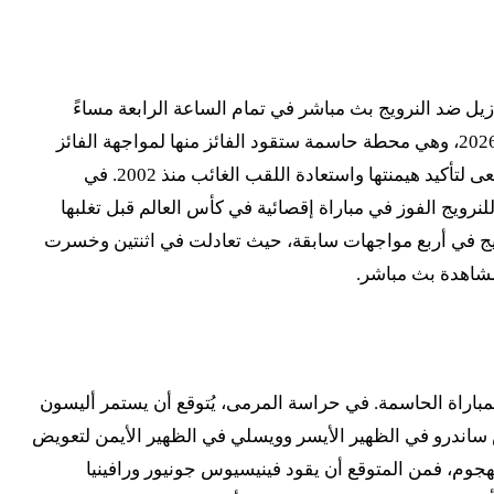
اسم ميتلايف ستاديوم، يوم الأحد الموافق 7 يوليو، لمتابعة مباراة البرازيل ضد النرويج بث مباشر في تمام الساعة الرابعة مساءً
بتوقيت شرق الولايات المتحدة (العاشرة مساءً بتوقيت جرينتش). هذه المباراة تأتي ضمن منافسات دور الستة عشر لكأس العالم 2026، وهي محطة حاسمة ستقود الفائز منها لمواجهة الفائز
من لقاء المكسيك أو إنجلترا في ربع النهائي المرتقب بمدينة ميامي. البرازيل، حاملة اللقب خمس مرات والمرشح الأبرز دائمًا، تسعى لتأكيد هيمنتها واستعادة اللقب الغائب منذ 2002. في
جأة" السارة للبطولة، حيث وصل إلى دور الستة عشر للمرة الأولى منذ 28 عامًا. لم يسبق للنرويج الفوز في مباراة إقصائية في كأس العالم قبل تغلبها
قط على النرويج في أربع مواجهات سابقة، حيث تعادلت في اثنتين وخسرت
مباراة الحاسمة. في حراسة المرمى، يُتوقع أن يستمر أليسون
 ساندرو في الظهير الأيسر وويسلي في الظهير الأيمن لتعويض
هجوم، فمن المتوقع أن يقود فينيسيوس جونيور ورافينيا