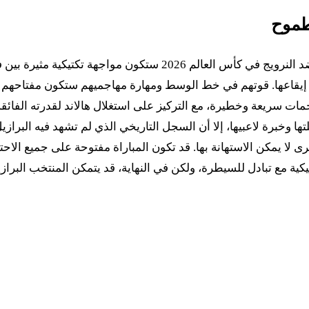
لطموح
بناءً على المعطيات المتوفرة، يمكن القول إن مباراة البرازيل ضد الن
عها. قوتهم في خط الوسط ومهارة مهاجميهم ستكون مفتاحهم لاخت
ات سريعة وخطيرة، مع التركيز على استغلال هالاند لقدرته الفا
وخبرة لاعبيها، إلا أن السجل التاريخي الذي لم تشهد فيه البرازيل 
 لا يمكن الاستهانة بها. قد تكون المباراة مفتوحة على جميع الاحتما