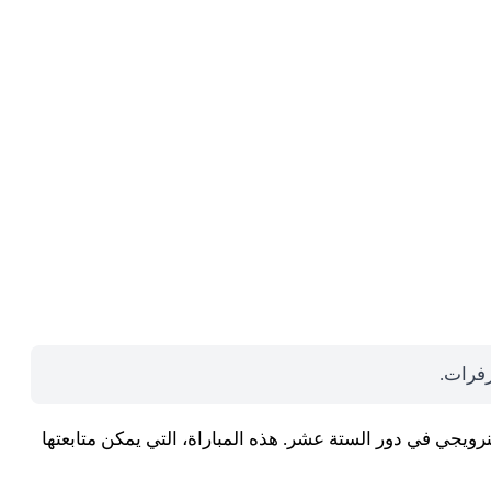
رفرات.
 يستعد المنتخب البرازيلي لملاقاة نظيره النرويجي في دور الستة عشر. هذه المباراة، التي يمكن متابعتها