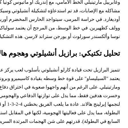
مشاكله مع الإصابات، قد تم استدعاؤه لتشكيلة أنشيلوتي وسيكون
أوديغارد. في حراسة المرمى، سيتواجد الحارس المخضرم أوريان 
وولف كظهيرين. في خط الوسط، من المرجح أن يعتمد سولباكن على
نوسا وألكسندر سورلوث أو يورجن ستراند لارسن. هذه التشكيلات 
تحليل تكتيكي: برازيل أنشيلوتي وهجوم هالا
يعتمد "السيليساو" على قوة خط وسطه بقيادة كاسيميرو وبرونو 
وخسرت هدفين فقط، مما يدل على توازنها الدفاعي والهجومي. ف
السابع في البطولة). قدرتهم على شن الهجمات المرتدة السريعة 