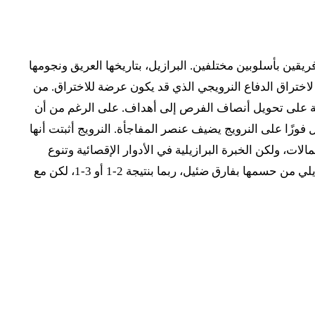
رويج في كأس العالم 2026 ستكون مواجهة تكتيكية مثيرة بين فريقين بأسلوبين مختلفين. البرازيل، بتاريخها العريق ونجومها
راق الدفاع النرويجي الذي قد يكون عرضة للاختراق. من
ئقة على تحويل أنصاف الفرص إلى أهداف. على الرغم من أن
فوزًا على النرويج يضيف عنصر المفاجأة. النرويج أثبتت أنها
لات، ولكن الخبرة البرازيلية في الأدوار الإقصائية وتنوع
خياراتها الهجومية قد يمنحها الأفضلية. أتوقع أن تكون مباراة تكتيكية مع تبادل للسيطرة، ولكن في النهاية، قد يتمكن المنتخب البرازيلي من حسمها بفارق ضئيل، ربما بنتيجة 2-1 أو 3-1، لكن مع