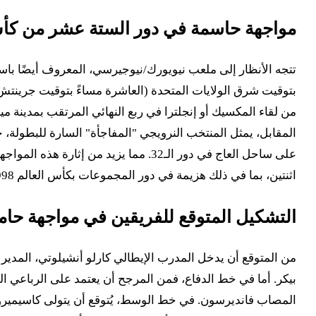
مواجهة حاسمة في دور الستة عشر من كأس ال
على ساحل العاج في دور الـ32. مما ي
اثنتين، بما في ذلك هزيمة في دور المجموعات بكأس العالم 1998. هذا السجل يضفي طابعًا خاصًا على اللقاء ويجعله لا يُفوّت في مشاهدة بث مباشر.
التشكيل المتوقع للفريقين في مواجهة حام
من المتوقع أن يدخل المدرب الإيطالي كارلو أنشيلوتي، المدير
بيكر. أما في خط الدفاع، فمن المرجح أن يعتمد على الرباعي 
المصاب فانديرسون. في خط الوسط، يُتوقع أن يتولى كاسيميرو و